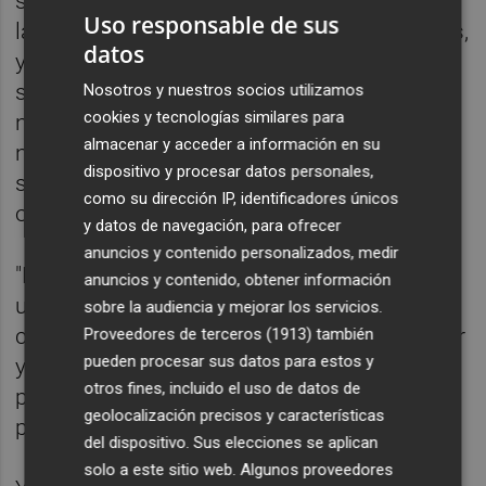
ser una ciudad policéntrica, que apuesta por
Uso responsable de sus
la mezcla de usos, compacta, de 15 minutos,
datos
y que descarta seguir generando nuevos
sectores urbanizables a costa de destruir
Nosotros y nuestros socios utilizamos
cookies y tecnologías similares para
nuestra huerta, y que apuesta por mejorar
almacenar y acceder a información en su
nuestros barrios, dotándolos de nuevos
dispositivo y procesar datos personales,
servicios públicos para igualar las
como su dirección IP, identificadores únicos
oportunidades de sus vecinos y vecinas.
y datos de navegación, para ofrecer
anuncios y contenido personalizados, medir
"En segundo lugar, estamos construyendo
anuncios y contenido, obtener información
una ciudad que apuesta por combatir el
sobre la audiencia y mejorar los servicios.
cambio climático, que apuesta por recuperar
Proveedores de terceros (1913)
también
pueden procesar sus datos para estos y
y renaturalizar el espacio público, por
otros fines, incluido el uso de datos de
peatonalizar sus plazas, por generar nuevos
geolocalización precisos y características
parques y nuevos jardines", ha apostillado.
del dispositivo. Sus elecciones se aplican
solo a este sitio web. Algunos proveedores