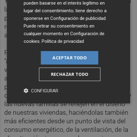
Y en tercer lugar, ha añadido, porque "mejora
pueden basarse en el interés legítimo en
la calidad de la vivienda, tanto la de nueva
lugar del consentimiento; tiene derecho a
planta como todas las acciones de
oponerse en
Configuración de publicidad
.
rehabilitación y mejorar de la calidad y la
Puede retirar su consentimiento en
cualquier momento en
Configuración de
accesibilidad".
cookies
.
Política de privacidad
Por todo ello, ha incidido en que la ciudad
ACEPTAR TODO
"apuesta por generar nuevos parques de
vivienda pública de alquiler accesible, por
RECHAZAR TODO
aumentar los porcentajes de vivienda de
protección pública y por cambiar las
CONFIGURAR
ordenanzas para que las nuevas realidades y
las nuevas familias se reflejen en el diseño
de nuestras viviendas, haciéndolas también
más eficientes desde un punto de vista del
consumo energético, de la ventilación, de la