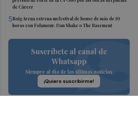
previsto de corte de la CV-560 por las obras del puente
de Càrcer
5
Roig Arena estrena un festival de house de más de 10
horas con Folamour, Dan Shake o The Basement
Suscríbete al canal de
Whatsapp
Siempre al día de las últimas noticias
¡Quiero suscribirme!