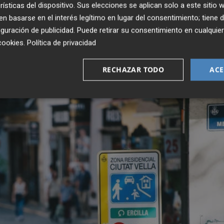
rísticas del dispositivo. Sus elecciones se aplican solo a este sitio
a solicitud, los vehículos de personas con movilidad
 basarse en el interés legítimo en lugar del consentimiento; tiene 
 cualquier familia numerosa o que tenga menores de tres añ
guración de publicidad
. Puede retirar su consentimiento en cualqu
uellos que transporten embarazadas o personas con
cookies
.
Política de privacidad
RECHAZAR TODO
ACE