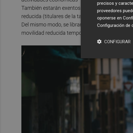
precisos y caracte
También estarán exentos de la restricción, previ
proveedores pueden
reducida (titulares de la tarjeta PMR), o los de
oponerse en
Confi
Del mismo modo, se libran de las sanciones aq
Configuración de 
movilidad reducida temporal.
CONFIGURAR