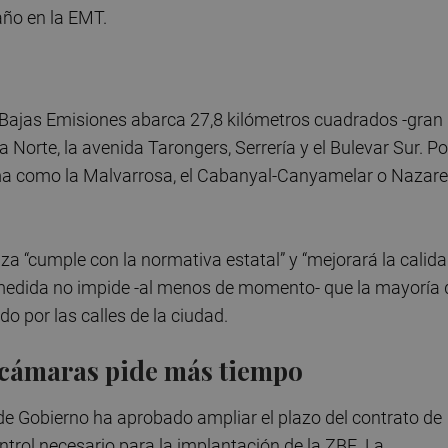
 año en la EMT.
Bajas Emisiones abarca 27,8 kilómetros cuadrados -gran
a Norte, la avenida Tarongers, Serrería y el Bulevar Sur. Po
tima como la Malvarrosa, el Cabanyal-Canyamelar o Nazare
a “cumple con la normativa estatal” y “mejorará la calid
a medida no impide -al menos de momento- que la mayoría 
o por las calles de la ciudad.
 cámaras pide más tiempo
de Gobierno ha aprobado ampliar el plazo del contrato de
trol necesario para la implantación de la ZBE. La