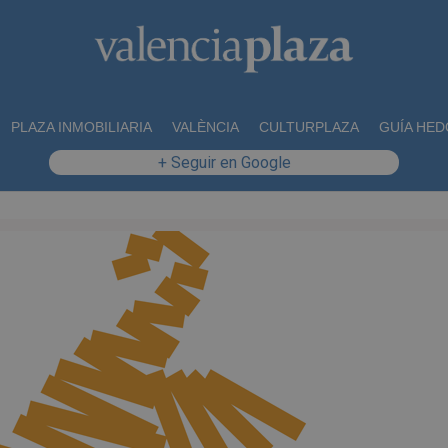
PLAZA INMOBILIARIA
VALÈNCIA
CULTURPLAZA
GUÍA HED
+ Seguir en Google