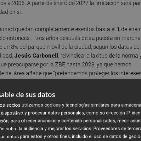
ios a 2006. A partir de enero de 2027 la limitación será pa
dad en sí.
ciudad quedan completamente exentos hasta el 1 de ener
. Solo entonces —tres años después de su puesta en march
 un 8% del parque móvil de la ciudad, según los datos del
lidad,
Jesús Carbonell
, reivindica la laxitud de la norma 
 que preocuparse por la ZBE hasta 2028, ya que hemos
le del área añade que “pretendemos proteger los interese
ados sean aquellos con menos recursos”.
able de sus datos
os socios utilizamos cookies y tecnologías similares para almacena
dispositivo y procesar datos personales, como su dirección IP, iden
 excepciones tan amplio que reduce el veto a una parte
ción, para ofrecer anuncios y contenido personalizados, medir anun
ía por la ciudad. Conviene recordar que quedarán fuera de
n sobre la audiencia y mejorar los servicios.
Proveedores de tercer
ervicios esenciales y todos aquellos que estén “vinculados
s datos para estos y otros fines, incluido el uso de datos de geolo
e pymes, autónomos, transporte de mercancías o servicio