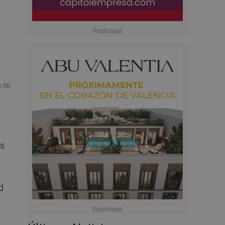
6:00
es
d