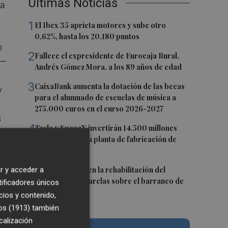
Últimas Noticias
ra
1
El Ibex 35 aprieta motores y sube otro
0,62%, hasta los 20.180 puntos
o
2
Fallece el expresidente de Eurocaja Rural,
a—
Andrés Gómez Mora, a los 89 años de edad
3
CaixaBank aumenta la dotación de las becas
y
para el alumnado de escuelas de música a
275.000 euros en el curso 2026-2027
s
4
Tesla y SpaceX invertirán 14.500 millones
para construir la planta de fabricación de
chips Terafab
5
L'Eliana avanza en la rehabilitación del
r y acceder a
puente y las pasarelas sobre el barranco de
tificadores únicos
Mandor
cios y contenido,
os (1913)
también
 a
calización
s—.