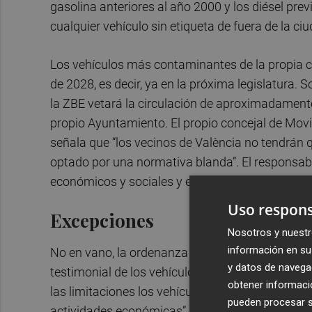
gasolina anteriores al año 2000 y los diésel prev
cualquier vehículo sin etiqueta de fuera de la ciu
Los vehículos más contaminantes de la propia 
de 2028, es decir, ya en la próxima legislatura
la ZBE vetará la circulación de aproximadamente
propio Ayuntamiento. El propio concejal de Movi
señala que “los vecinos de València no tendrán
optado por una normativa blanda”. El responsab
económicos y sociales y evitar que los perjudic
Uso respons
Excepciones
Nosotros y nuestr
información en su 
No en vano, la ordenanza incluye un catálogo de
y datos de navega
testimonial de los vehículos que circulan cada d
obtener informació
las limitaciones los vehículos de emergencia o s
pueden procesar su
actividades económicas” —es decir, vehículos d