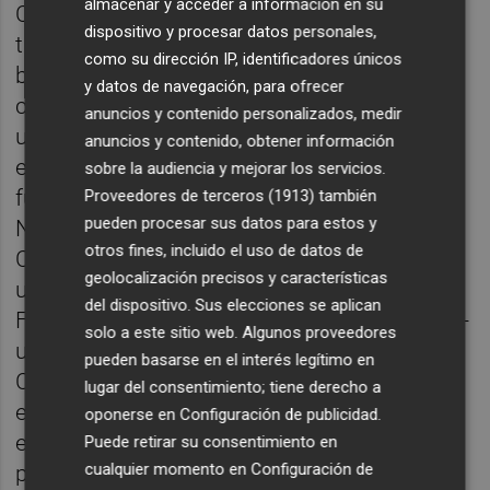
almacenar y acceder a información en su
Cada noche dedicaba tres horas a
dispositivo y procesar datos personales,
transformarse. Primero preparaba una base
como su dirección IP, identificadores únicos
blanca sobre la que dibujaba los rasgos de
y datos de navegación, para ofrecer
cada personaje que quería imitar. “Yo cogía
anuncios y contenido personalizados, medir
una fotocopia de un retrato mío y dibujaba
anuncios y contenido, obtener información
encima la cara de Rocío Jurado o de quien
sobre la audiencia y mejorar los servicios.
fuera, y así veía si me quedaba bien o mal.
Proveedores de terceros (1913)
también
pueden procesar sus datos para estos y
No éramos bien recibidos en todas partes.
otros fines, incluido el uso de datos de
Cuando empecé era la época de los Grises -
geolocalización precisos y características
un cuerpo represor de la policía franquista-,
del dispositivo. Sus elecciones se aplican
Fuerza Nueva, los Guerrilleros de Cristo Rey -
solo a este sitio web. Algunos proveedores
un grupo paramilitar de extrema derecha-…
pueden basarse en el interés legítimo en
Cuando cantabas tenías que tener un ojo en
lugar del consentimiento; tiene derecho a
el público y otro en la puerta para ver quién
oponerse en
Configuración de publicidad
.
entraba. Te podían pegar una paliza o
Puede retirar su consentimiento en
cualquier momento en
Configuración de
ponerte una bomba. La ponían con retraso,