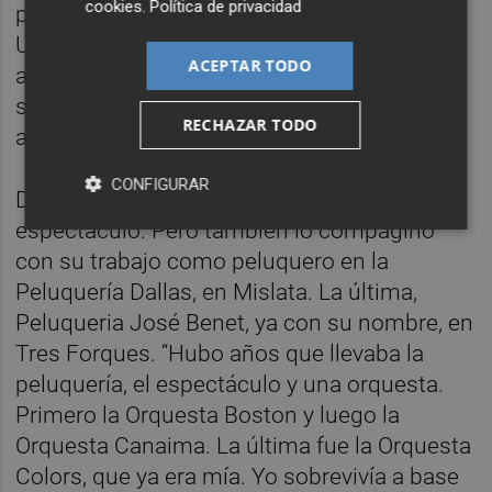
cookies
.
Política de privacidad
para que estallara cuando no había nadie.
Una vez volvimos al local y se había venido
ACEPTAR TODO
abajo. En el Napoleón hubo muertos porque
se derrumbó el suelo de los que vivían
RECHAZAR TODO
arriba”.
CONFIGURAR
Durante años vivió exclusivamente del
espectáculo. Pero también lo compaginó
con su trabajo como peluquero en la
Peluquería Dallas, en Mislata. La última,
Peluqueria José Benet, ya con su nombre, en
Tres Forques. “Hubo años que llevaba la
peluquería, el espectáculo y una orquesta.
Primero la Orquesta Boston y luego la
Orquesta Canaima. La última fue la Orquesta
Colors, que ya era mía. Yo sobrevivía a base