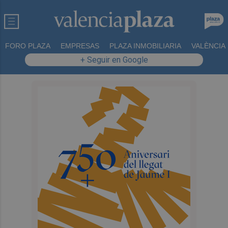
FORO PLAZA
EMPRESAS
PLAZA INMOBILIARIA
VALÈNCIA
+ Seguir en Google