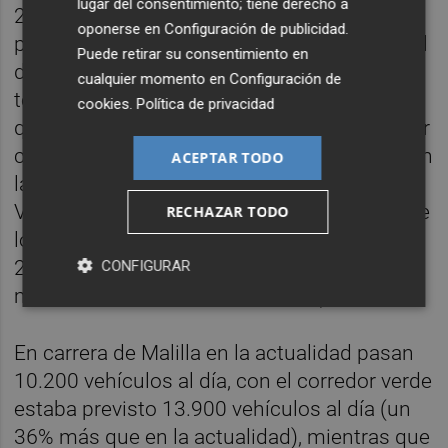
lugar del consentimiento; tiene derecho a
23.200 vehículos al día, con la solución
oponerse en
Configuración de publicidad
.
propuesta por el anterior gobierno municipal
Puede retirar su consentimiento en
de Compromís y PSPV-PSOE, y contando
cualquier momento en
Configuración de
todos los desarrollos ejecutados, se preveía
cookies
.
Política de privacidad
que fueran 32.000 vehículos al día, un 38 por
ciento más que actualmente. En cambio, con
ACEPTAR TODO
la propuesta Paseo García Lorca, por san
Vicente pasarán 18.700 vehículos, menos de
RECHAZAR TODO
los que pasan incluso en la actualidad (un
20% menos que en la actualidad, un 41%
CONFIGURAR
menos que con el corredor verde).
En carrera de Malilla en la actualidad pasan
10.200 vehículos al día, con el corredor verde
estaba previsto 13.900 vehículos al día (un
36% más que en la actualidad), mientras que