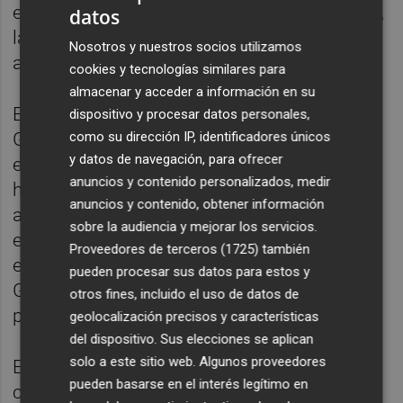
exclusivamente que existen en la actualidad,
datos
la calle San Vicente, la Carrera de Malilla y la
Nosotros y nuestros socios utilizamos
avenida Ausiàs March".
cookies y tecnologías similares para
almacenar y acceder a información en su
El diseño del parque Central y del paseo
dispositivo y procesar datos personales,
como su dirección IP, identificadores únicos
García Lorca responde "única y
y datos de navegación, para ofrecer
exclusivamente" al análisis riguroso que han
anuncios y contenido personalizados, medir
hecho los técnicos municipales con el
anuncios y contenido, obtener información
asesoramiento de ingenieros expertos
sobre la audiencia y mejorar los servicios.
externos. Este análisis define además una
Proveedores de terceros (1725)
también
estrategia que contempla al nuevo paseo
pueden procesar sus datos para estos y
García Lorca como "manera de laminar la
otros fines, incluido el uso de datos de
parte de la movilidad".
geolocalización precisos y características
del dispositivo. Sus elecciones se aplican
solo a este sitio web. Algunos proveedores
El estudio realizado concluye que si por la
pueden basarse en el interés legítimo en
calle San Vicente en la actualidad pasan