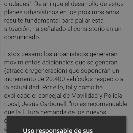
ciudades". De ahí que el desarrollo de estos
planes urbanísticos en los próximos años
resulte fundamental para paliar esta
situación, ha señalado el consistorio en un
comunicado.
Estos desarrollos urbanísticos generarán
movimientos adicionales que se generan
(atracción/generación) que supondrán un
incremento de 20.400 vehículos respecto a
la actualidad. Por ello, tal y como ha
explicado el concejal de Movilidad y Policía
Local, Jesús Carbonell, "no es recomendable
que la futura demanda de los nuevos
desarrollos urbanísticos (PAIs) sea
absorbida únicamente por los viales
Uso responsable de sus