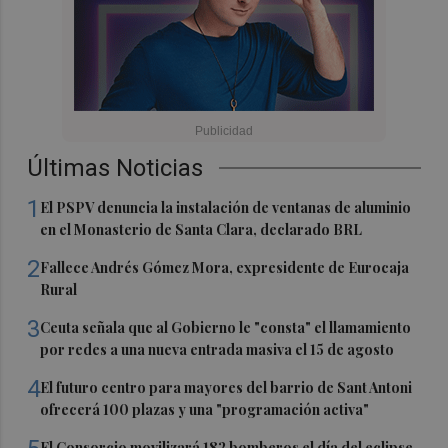
Últimas Noticias
1
El PSPV denuncia la instalación de ventanas de aluminio
en el Monasterio de Santa Clara, declarado BRL
2
Fallece Andrés Gómez Mora, expresidente de Eurocaja
Rural
3
Ceuta señala que al Gobierno le "consta" el llamamiento
por redes a una nueva entrada masiva el 15 de agosto
4
El futuro centro para mayores del barrio de Sant Antoni
ofrecerá 100 plazas y una "programación activa"
El Consorcio movilizará 182 bomberos el día del eclipse