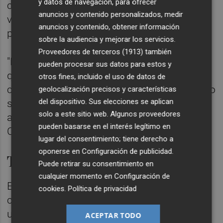
y datos de navegación, para ofrecer
computan no solo los vehículos de los
anuncios y contenido personalizados, medir
vecinos de València sino también los
anuncios y contenido, obtener información
procedentes de fuera de la ciudad".
sobre la audiencia y mejorar los servicios.
Proveedores de terceros (1913)
también
"Este hecho permite inferir que si a pesar de
pueden procesar sus datos para estos y
que crecen los accesos el tráfico interior no
otros fines, incluido el uso de datos de
crece, los vecinos de València están variando
geolocalización precisos y características
del dispositivo. Sus elecciones se aplican
sus hábitos o rutinas y optan por modos
solo a este sitio web. Algunos proveedores
alternativos de transporte", ha explicado
pueden basarse en el interés legítimo en
Carbonell.
lugar del consentimiento; tiene derecho a
oponerse en
Configuración de publicidad
.
Transporte sostenible
Puede retirar su consentimiento en
cualquier momento en
Configuración de
El concejal de Movilidad ha valorado que la
cookies
.
Política de privacidad
ciudadanía de València esté "primando el
uso de modos de transporte sostenibles,
ACEPTAR TODO