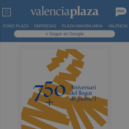
FORO PLAZA
EMPRESAS
PLAZA INMOBILIARIA
VALÈNCIA
+ Seguir en Google