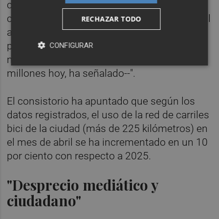
como la bicicleta --que ha experimentado un
crecimiento muy importante de uso desde el
RECHAZAR TODO
año 2023, ha precisado-- o el transporte
público --como la EMT, que ha pasado de 93
CONFIGURAR
millones de pasajeros en 2023 a 120
millones hoy, ha señalado--".
El consistorio ha apuntado que según los
datos registrados, el uso de la red de carriles
bici de la ciudad (más de 225 kilómetros) en
el mes de abril se ha incrementado en un 10
por ciento con respecto a 2025.
"Desprecio mediático y
ciudadano"