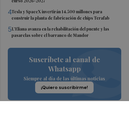
curso 2026-2027
4
Tesla y SpaceX invertirán 14.500 millones para
construir la planta de fabricación de chips Terafab
5
L'Eliana avanza en la rehabilitación del puente y las
pasarelas sobre el barranco de Mandor
Suscríbete al canal de
Whatsapp
Siempre al día de las últimas noticias
¡Quiero suscribirme!