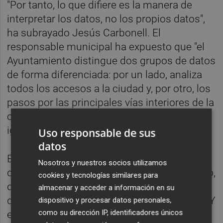
"Por tanto, lo que difiere es la manera de
interpretar los datos, no los propios datos",
ha subrayado Jesús Carbonell. El
responsable municipal ha expuesto que "el
Ayuntamiento distingue dos grupos de datos
de forma diferenciada: por un lado, analiza
todos los accesos a la ciudad y, por otro, los
pasos por las principales vías interiores de la
ciudad --aquellas cuyas intensidades son
iguales o superiores a 30.000 vehículos".
Uso responsable de sus
datos
El consistorio ha indicado que esta
Nosotros y nuestros socios utilizamos
diferenciación "permite conocer, por ejemplo,
cookies y tecnologías similares para
que los accesos a la ciudad crecen mientras
almacenar y acceder a información en su
que el tráfico interior se mantiene estable". "Y
dispositivo y procesar datos personales,
como su dirección IP, identificadores únicos
ello, a pesar de que en el tráfico interior se