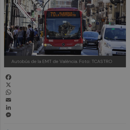
Autobús de la EMT de València.
Foto: TCASTRO
Facebook
X
WhatsApp
Email
LinkedIn
Messenger