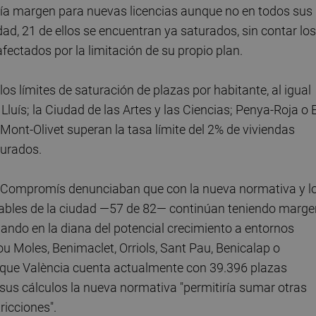
abría margen para nuevas licencias aunque no en todos sus
udad, 21 de ellos se encuentran ya saturados, sin contar los
fectados por la limitación de su propio plan.
os límites de saturación de plazas por habitante, al igual
uís; la Ciudad de las Artes y las Ciencias; Penya-Roja o E
Mont-Olivet superan la tasa límite del 2% de viviendas
turados.
e Compromís denunciaban que con la nueva normativa y l
ulables de la ciudad —57 de 82— continúan teniendo marge
tuando en la diana del potencial crecimiento a entornos
u Moles, Benimaclet, Orriols, Sant Pau, Benicalap o
 que València cuenta actualmente con 39.396 plazas
 sus cálculos la nueva normativa "permitiría sumar otras
ricciones".