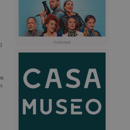
l
os
n