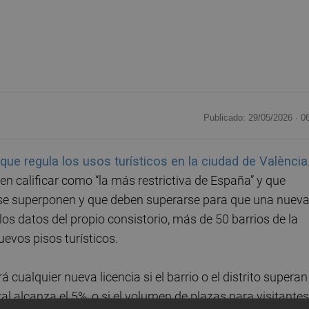
Publicado: 29/05/2026 ·
0
ue regula los usos turísticos en la ciudad de València
n calificar como “la más restrictiva de España” y que
 se superponen y que deben superarse para que una nuev
los datos del propio consistorio, más de 50 barrios de la
evos pisos turísticos.
 cualquier nueva licencia si el barrio o el distrito superan
al alcanza el 5%, o si el volumen de plazas para visitantes