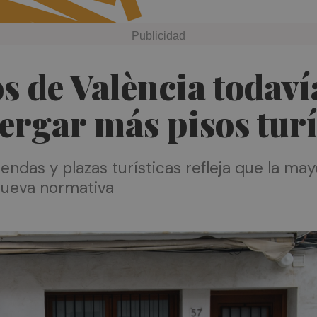
s de València todaví
rgar más pisos turí
iendas y plazas turísticas refleja que la ma
 nueva normativa