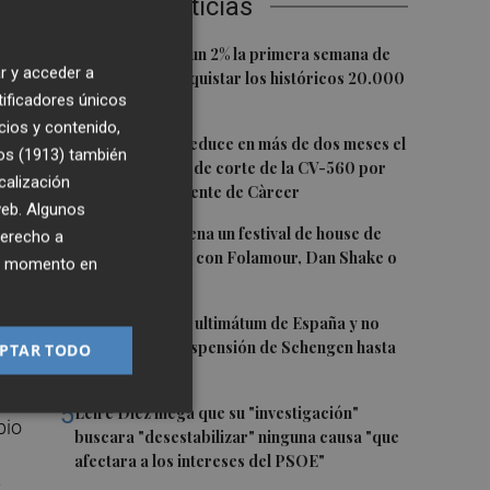
Últimas Noticias
es
a
1
El Ibex 35 sube un 2% la primera semana de
r y acceder a
agosto tras conquistar los históricos 20.000
tificadores únicos
puntos
cios y contenido,
2
La Diputación reduce en más de dos meses el
os (1913)
también
ha
tiempo previsto de corte de la CV-560 por
calización
las obras del puente de Càrcer
 web. Algunos
3
Roig Arena estrena un festival de house de
derecho a
más de 10 horas con Folamour, Dan Shake o
ier momento en
The Basement
4
Italia rechaza el ultimátum de España y no
reevaluará la suspensión de Schengen hasta
PTAR TODO
el 15 de agosto
del
5
Leire Díez niega que su "investigación"
pio
buscara "desestabilizar" ninguna causa "que
afectara a los intereses del PSOE"
y