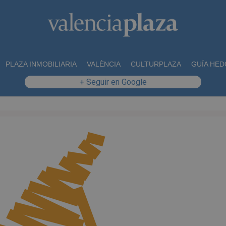
PLAZA INMOBILIARIA
VALÈNCIA
CULTURPLAZA
GUÍA HED
+ Seguir en Google