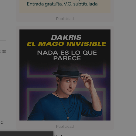
6:00
.
a
 el