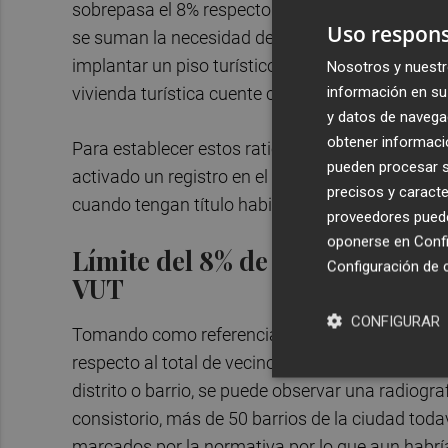
sobrepasa el 8% respecto a los vecinos empadron
Uso respons
se suman la necesidad de obtener el permiso de
implantar un piso turístico -requisito que depend
Nosotros y nuestr
información en su 
vivienda turística cuente con acceso independien
y datos de navega
obtener informació
Para establecer estos ratios de saturación turíst
pueden procesar su
activado un registro en el que se pueden consult
precisos y caracte
cuando tengan título habilitante municipal- es de
proveedores pueden
oponerse en
Confi
Límite del 8% de plazas turísti
Configuración de 
VUT
CONFIGURAR
Tomando como referencia dos de los principales 
respecto al total de vecinos empadronados y qu
distrito o barrio, se puede observar una radiogra
consistorio, más de 50 barrios de la ciudad toda
marcados por la normativa por lo que aun habrí