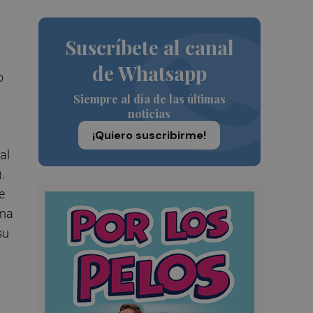
Suscríbete al canal
de Whatsapp
o
Siempre al día de las últimas
noticias
¡Quiero suscribirme!
al
.
e
rma
su