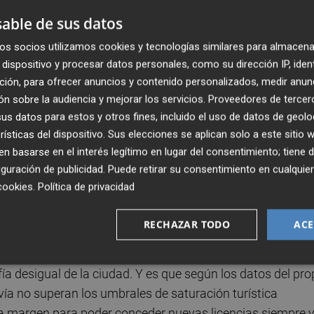
ados en ese mismo barrio o distrito. A estas restriccion
able de sus datos
 3/5 partes de la comunidad de vecinos donde se pretend
e de la Ley estatal de Propiedad Horizontal- o que la
os socios utilizamos cookies y tecnologías similares para almacena
dispositivo y procesar datos personales, como su dirección IP, iden
te y no tenga vecinos en plantas inferiores.
ción, para ofrecer anuncios y contenido personalizados, medir anun
n sobre la audiencia y mejorar los servicios.
Proveedores de tercer
ica en los distintos barrios de la ciudad, el Ayuntamiento 
s datos para estos y otros fines, incluido el uso de datos de geolo
ar aquellas viviendas turísticas que existen -siempre y
rísticas del dispositivo. Sus elecciones se aplican solo a este sitio
cir, aquellas legalmente registradas.
 basarse en el interés legítimo en lugar del consentimiento; tiene 
guración de publicidad
. Puede retirar su consentimiento en cualqu
cas por habitante y máximo del 2% de
cookies
.
Política de privacidad
RECHAZAR TODO
ACE
‘candados’: que no se supere el 8% de plazas turísticas
e las VUT no supongan más del 2% del total de viviendas 
fía desigual de la ciudad. Y es que según los datos del pro
vía no superan los umbrales de saturación turística
a margen para poder conceder nuevas licencias siempre 