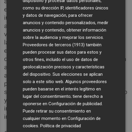
años, es, a su juicio, la adaptación de las
dispositivo y procesar datos personales,
como su dirección IP, identificadores únicos
empresas a la nueva economía digital y la
y datos de navegación, para ofrecer
industria 4.0, para lo que la nueva ejecutiva
anuncios y contenido personalizados, medir
apostará por la generación de servicios con
anuncios y contenido, obtener información
valor añadido y la formación para "adecuar a
sobre la audiencia y mejorar los servicios.
las personas a esta nueva realidad y que la
Proveedores de terceros (1913)
también
empresas se suban al tren de la
pueden procesar sus datos para estos y
digitalización". Y es que este cambio hacía la
otros fines, incluido el uso de datos de
adaptación de modelos de gestión más
geolocalización precisos y características
del dispositivo. Sus elecciones se aplican
avanzados cree que es una "asignatura
solo a este sitio web. Algunos proveedores
pendiente" en la sociedad. "Tenemos un
pueden basarse en el interés legítimo en
sistema de formación que no es el adecuado
lugar del consentimiento; tiene derecho a
y, por lo tanto, no vamos a tener una
oponerse en
Configuración de publicidad
.
industria 4.0 si no la perfeccionamos",
Puede retirar su consentimiento en
incidió.
cualquier momento en
Configuración de
cookies
.
Política de privacidad