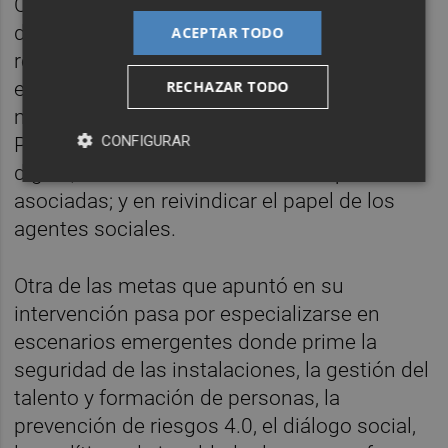
Con este objetivo, Lafuente avanzó en su
discurso de toma de posesión que Femeval
ACEPTAR TODO
redefinirá su
Plan Estratégico en 2020
que
RECHAZAR TODO
estará centrado en generar servicios de
mayor valor añadido, sobre todo dirigidos a
CONFIGURAR
Pymes y que favorezcan su transformación
digital; en crecer en número de empresas
asociadas; y en reivindicar el papel de los
agentes sociales.
Otra de las metas que apuntó en su
intervención pasa por especializarse en
escenarios emergentes donde prime la
seguridad de las instalaciones, la gestión del
talento y formación de personas, la
prevención de riesgos 4.0, el diálogo social,