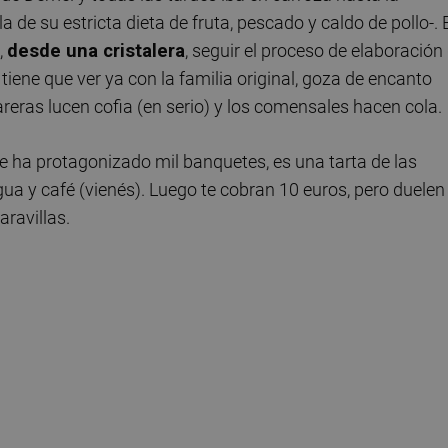
 de su estricta dieta de fruta, pescado y caldo de pollo-. 
,
desde una cristalera
, seguir el proceso de elaboración
 tiene que ver ya con la familia original, goza de encanto
reras lucen cofia (en serio) y los comensales hacen cola.
e ha protagonizado mil banquetes, es una tarta de las
gua y café (vienés). Luego te cobran 10 euros, pero duelen
aravillas.