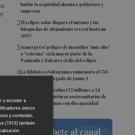
burlar la seguridad alarma a gobiernos y
os
empresas
el
2
El eclipse solar dispara el turismo y las
búsquedas de alojamiento crecen hasta un
500%
3
Aemet prevé peligro de incendios "muy alto"
o "extremo" en la mayor parte de la
Península y Baleares el día del eclipse
4
La Biblioteca Valenciana conmemora el 750
a
aniversario del legado de Jaume I
5
La Generalitat destina 132 millones a 24
nuevas infraestructuras sociosanitarias de
r y acceder a
s
mayores y personas con discapacidad
tificadores únicos
cios y contenido,
os (1913)
también
los
Suscríbete al canal
calización