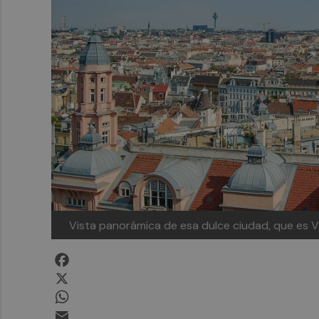
Vista panorámica de esa dulce ciudad, que es V
Facebook
X
WhatsApp
Email