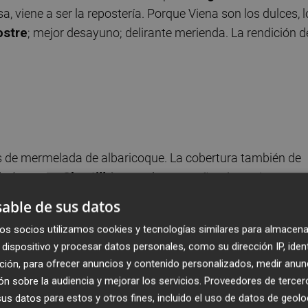
, viene a ser la repostería. Porque Viena son los dulces, l
ostre
; mejor desayuno; delirante merienda. La rendición d
s de mermelada de albaricoque. La cobertura también de
ada (o crema
Chantilly
) para el acompañamiento. La recet
entos, aunque dependiendo del repostero, los secretos
able de sus datos
ejar ir la imaginación, probarla es entregarse al amor de
os socios utilizamos cookies y tecnologías similares para almacena
 Sacher es la
novia del Imperio
, y de ahí que tenga tanto
dispositivo y procesar datos personales, como su dirección IP, iden
ción, para ofrecer anuncios y contenido personalizados, medir anun
n sobre la audiencia y mejorar los servicios.
Proveedores de tercer
ranz Sacher
, sobre quien recayó el encargo de deleitar a 
s datos para estos y otros fines, incluido el uso de datos de geolo