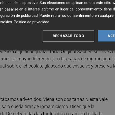
h
, ya que el responsable de repostería estaba enfermo. No
rísticas del dispositivo. Sus elecciones se aplican solo a este sitio
a de Viena. La
Sachertorte
sería mejorada por su hijo,
 basarse en el interés legítimo en lugar del consentimiento; tiene 
 la corte,
Demel
, y por un largo tiempo se vendería tamb
guración de publicidad
. Puede retirar su consentimiento en cualqu
cookies
.
Política de privacidad
onflicto de intereses. Pero, ya en el siglo XX, cuando el
Ho
ncadenó un litigio judicial que duraría hasta 1963.
RECHAZAR TODO
ACE
o de chocolate
y la del Hotel Sacher, un
círculo,
para
o viene a significar que la "Tarta Original Sacher” se sirve en
Demel. La mayor diferencia son las capas de mermelada -l
ual sobre el chocolate glaseado que envuelve y preserva l
stábamos advertidos. Viena son dos tartas, y esta vale
 solo queda tirar de romanticismo. Dicen que la
a de Demel y todas las tardes iba en carroza hasta la