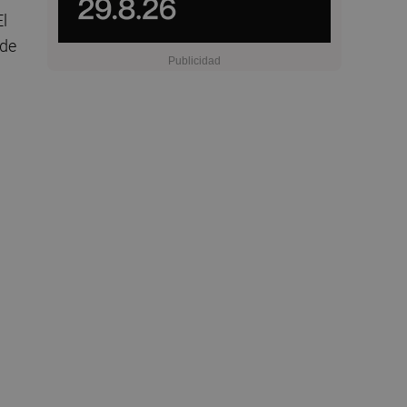
El
 de