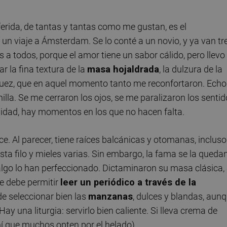
erida, de tantas y tantas como me gustan, es el
un viaje a Ámsterdam. Se lo conté a un novio, y ya van tr
 a todos, porque el amor tiene un sabor cálido, pero llevo
ar la fina textura de la
masa hojaldrada
, la dulzura de la
uez, que en aquel momento tanto me reconfortaron. Echo
illa. Se me cerraron los ojos, se me paralizaron los senti
alidad, hay momentos en los que no hacen falta.
lce. Al parecer, tiene raíces balcánicas y otomanas, incluso
sta filo y mieles varias. Sin embargo, la fama se la queda
 algo lo han perfeccionado. Dictaminaron su masa clásica,
ue debe permitir
leer un periódico a través de la
e seleccionar bien las
manzanas
, dulces y blandas, aun
y una liturgia: servirlo bien caliente. Si lleva crema de
ahí que muchos opten por el helado).