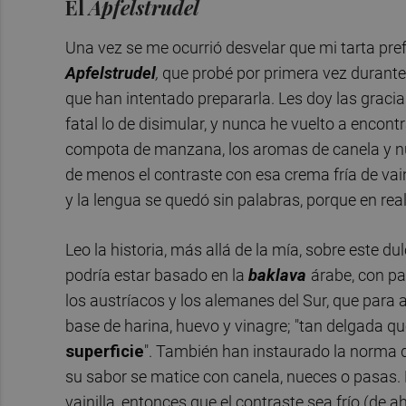
El
Apfelstrudel
Una vez se me ocurrió desvelar que mi tarta pref
Apfelstrudel
,
que probé por primera vez durante 
que han intentado prepararla. Les doy las gracias
fatal lo de disimular, y nunca he vuelto a encontr
compota de manzana, los aromas de canela y n
de menos el contraste con esa crema fría de vain
y la lengua se quedó sin palabras, porque en re
Leo la historia, más allá de la mía, sobre este du
podría estar basado en la
baklava
árabe, con pa
los austríacos y los alemanes del Sur, que para
base de harina, huevo y vinagre; "tan delgada q
superficie
". También han instaurado la norma d
su sabor se matice con canela, nueces o pasas. Ha
vainilla, entonces que el contraste sea frío (de 