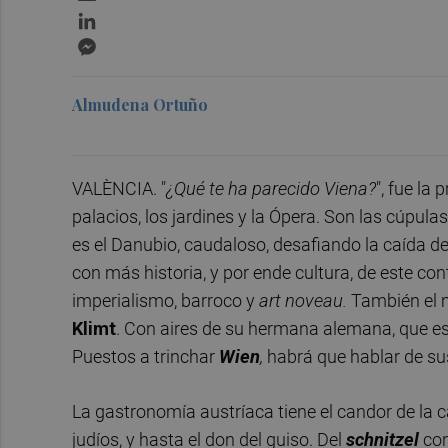
LinkedIn
Messenger
Almudena Ortuño
VALÈNCIA. "
¿Qué te ha parecido Viena?
", fue la 
palacios, los jardines y la Ópera. Son las cúpula
es el Danubio, caudaloso, desafiando la caída de 
con más historia, y por ende cultura, de este co
imperialismo, barroco y
art noveau.
También el m
Klimt
. Con aires de su hermana alemana, que es 
Puestos a trinchar
Wien
,
habrá que hablar de sus
La gastronomía austríaca tiene el candor de la ca
judíos, y hasta el don del guiso. Del
schnitzel
con