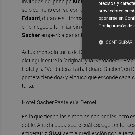
invitados del príncipe
Klemens von Metternic
precisos y caracte
solo cumplió con su cometido: cambió la histori
proveedores pueden
E
duard
, durante su formación en la pastelería de
oponerse en
Confi
Configuración de 
en el negocio familiar sin que ello supusiera un c
Sacher
empezó a ganar fama y clientela, se dese
CONFIGURAR
Actualmente, la tarta de Demel luce un
triángul
distinguir entre la "original" y la "verdadera". Est
Hotel y la "Verdadera Tarta Eduard Sacher", en 
primera tiene dos- y el truco que esconde cada c
tarta.
Hotel SacherPastelería Demel
Es lo que tienen los símbolos nacionales, pero e
doble. Ante la duda sobre cuál escoger, entonces
emperatriz
Sissí
sentía predilección por la tart