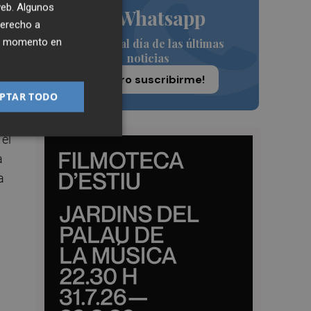
 web. Algunos
de Whatsapp
derecho a
ién
ier momento en
Siempre al día de las últimas
noticias
tel
¡Quiero suscribirme!
PTAR TODO
 el
a
a