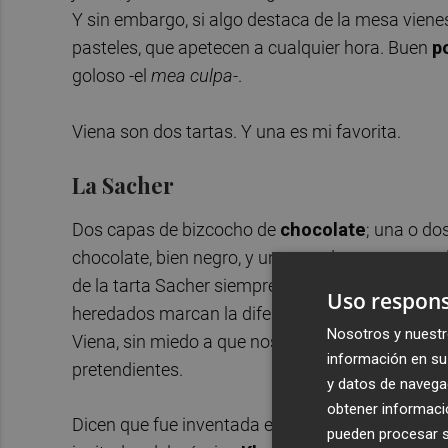
Y sin embargo, si algo destaca de la mesa vienesa
pasteles, que apetecen a cualquier hora. Buen
p
goloso -el
mea culpa-
.
Viena son dos tartas. Y una es mi favorita.
La Sacher
Dos capas de bizcocho de
chocolate
; una o do
chocolate, bien negro, y un poco de nata mont
de la tarta Sacher siempre comparte estos elem
Uso respons
heredados marcan la diferencia. Si contarla es d
Nosotros y nuestr
Viena, sin miedo a que nos rompa el corazón. La
información en su 
pretendientes.
y datos de navega
obtener informació
Dicen que fue inventada en 1832 por un joven
F
pueden procesar su