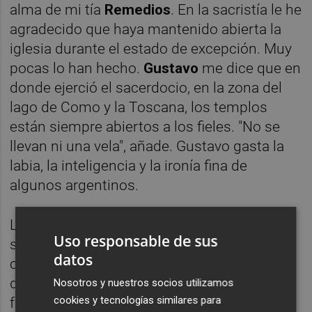
alma de mi tía
Remedios
. En la sacristía le he
agradecido que haya mantenido abierta la
iglesia durante el estado de excepción. Muy
pocas lo han hecho.
Gustavo
me dice que en
donde ejerció el sacerdocio, en la zona del
lago de Como y la Toscana, los templos
están siempre abiertos a los fieles. "No se
llevan ni una vela", añade. Gustavo gasta la
labia, la inteligencia y la ironía fina de
algunos argentinos.
Las mujeres eran mayoría en la misa en que
Uso responsable de sus
se ha nombrado a mi tía. Ellas asisten a los
datos
curas y aseguran, con su trabajo
desinteresado, que las parroquias sigan
Nosotros y nuestros socios utilizamos
cookies y tecnologías similares para
funcionando. Retrasan el final.