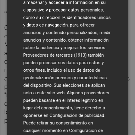
almacenar y acceder a información en su
dispositivo y procesar datos personales,
"Madrileños,
go home!
"
como su dirección IP, identificadores únicos
y datos de navegación, para ofrecer
Cuando yo estaba en las últimas,
anuncios y contenido personalizados, medir
desesperado por no encontrar trabajo,
anuncios y contenido, obtener información
Madrid me salvó la vida. Como prueba de
sobre la audiencia y mejorar los servicios.
agradecimiento siempre defenderé a la
Proveedores de terceros (1913)
también
ciudad y a su gente, ahora con mayor
pueden procesar sus datos para estos y
motivo, cuando ciertos energúmenos piden
otros fines, incluido el uso de datos de
a los madrileños que no acudan a sus playas
geolocalización precisos y características
del dispositivo. Sus elecciones se aplican
por miedo al contagio del virus chino.
solo a este sitio web. Algunos proveedores
"Madrileños,
go home!
", han escrito. Son
pueden basarse en el interés legítimo en
desagradecidos porque pasan por alto todo
lugar del consentimiento; tiene derecho a
lo que esos madrileños han hecho por el
oponerse en
Configuración de publicidad
.
progreso del Levante feliz.
Puede retirar su consentimiento en
cualquier momento en
Configuración de