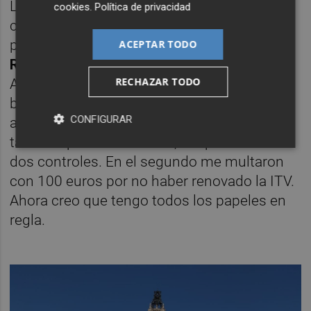
Lo peor de la vieja normalidad ha regresado
cookies
.
Política de privacidad
con la precisión de un reloj suizo. A las
puertas de otro verano, los policías del iaio
ACEPTAR TODO
Ribó
vuelven con sus controles en València.
RECHAZAR TODO
A lo lejos he visto uno en la rotonda del
barrio de San Marcelino; me ha dado tiempo
CONFIGURAR
a desviarme por otra calle. El año pasado,
también por estas fechas, me pararon en
dos controles. En el segundo me multaron
con 100 euros por no haber renovado la ITV.
Ahora creo que tengo todos los papeles en
regla.