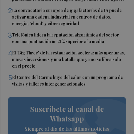
2
La convocatoria europea de gigafactorías de IA puede
activar una cadena industrial en centros de datos,
energía, 'cloud' y ciberseguridad
3
Telefónica lidera la reputación algorítmica del sector
con una puntuación un 21% superior a la media
4
El ‘Big Three’ de la restauración acelera: más aperturas,
nuevas inversiones y una batalla que ya no se libra solo
en el precio
5
El Centre del Carme huye del calor con un programa de
visitas y talleres intergeneracionales
Suscríbete al canal de
Whatsapp
Siempre al día de las últimas noticias