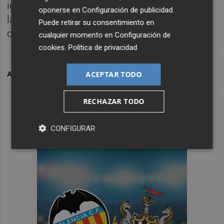
igualdad de oportunidades, el bienestar de
oponerse en
Configuración de publicidad
.
las personas y el desarrollo de una cultura
Puede retirar su consentimiento en
corporativa diversa e inclusiva.
cualquier momento en
Configuración de
cookies
.
Política de privacidad
ACEPTAR TODO
ARCHIVADO EN
BRAUN
RECHAZAR TODO
CONFIGURAR