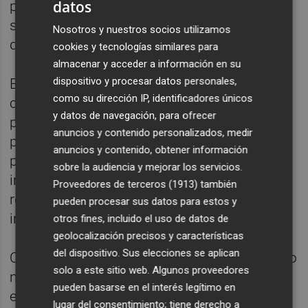
datos
perspectivas y nos hace mejores”, ha
señalado Christoph Müller, consejero
Nosotros y nuestros socios utilizamos
delegado de B. Braun en España.
cookies y tecnologías similares para
almacenar y acceder a información en su
dispositivo y procesar datos personales,
Entre las principales líneas de acción de la
como su dirección IP, identificadores únicos
compañía destacan la implementación de
y datos de navegación, para ofrecer
planes específicos para la inclusión Lgbti,
anuncios y contenido personalizados, medir
programas de sensibilización y formación
anuncios y contenido, obtener información
para la plantilla, acciones de comunicación
sobre la audiencia y mejorar los servicios.
inclusiva y mecanismos de prevención y
Proveedores de terceros (1913)
también
respuesta frente a comportamientos no
pueden procesar sus datos para estos y
inclusivos.
otros fines, incluido el uso de datos de
geolocalización precisos y características
del dispositivo. Sus elecciones se aplican
Con su adhesión a REDI, B. Braun da un paso
solo a este sitio web. Algunos proveedores
más en su compromiso por construir
pueden basarse en el interés legítimo en
entornos profesionales que favorezcan la
lugar del consentimiento; tiene derecho a