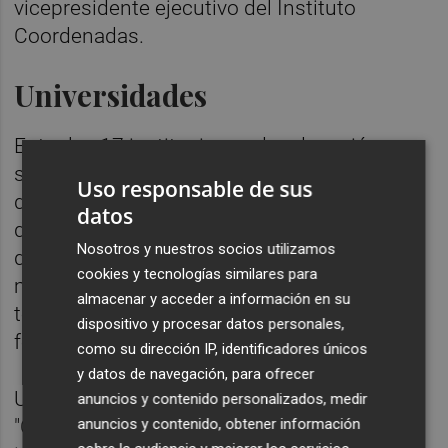
vicepresidente ejecutivo del Instituto
Coordenadas.
Universidades
Entre las 17 instituciones de educación
superior que tienen sede en la Comunidad
Uso responsable de sus
de Madrid el Instituto Coordenadas indica
datos
que destacan seis "por su contribución al
Nosotros y nuestros socios utilizamos
desarrollo de espacios de innovación y de
cookies y tecnologías similares para
metodologías que embeben la formación en
almacenar y acceder a información en su
tecnologías emergentes en la propia
dispositivo y procesar datos personales,
formación de los estudiantes".
como su dirección IP, identificadores únicos
y datos de navegación, para ofrecer
Universidad Carlos III de Madrid (UC3M):
anuncios y contenido personalizados, medir
anuncios y contenido, obtener información
"Cuenta con una intensa actividad