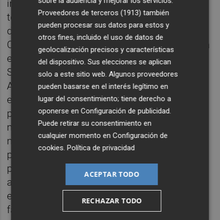
sobre la audiencia y mejorar los servicios.
innovadora para impulsar la formación en
Proveedores de terceros (1913)
también
torno a la tecnología y nuevas habilidades
pueden procesar sus datos para estos y
digitales. Entre sus iniciativas destaca la
otros fines, incluido el uso de datos de
Cátedra de Economía de Datos e IA Aplicada
geolocalización precisos y características
en colaboración con Universia-Banco
del dispositivo. Sus elecciones se aplican
Santander, o el Living Lab de Tecnologías
solo a este sitio web. Algunos proveedores
Asistenciales e Inteligencia Artificial, un
pueden basarse en el interés legítimo en
espacio que busca desarrollar tecnologías
lugar del consentimiento; tiene derecho a
oponerse en
Configuración de publicidad
.
para la ayuda al diagnóstico, la
Puede retirar su consentimiento en
monitorización y la interacción humano-
cualquier momento en
Configuración de
máquina para el cuidado de la salud. El
cookies
.
Política de privacidad
programa "inic‑IA‑tivas" promueve buenas
prácticas docentes sobre inteligencia
ACEPTAR TODO
artificial generativa y ofrece herramientas,
experiencias docentes y ejemplos para
RECHAZAR TODO
facilitar el uso ético de estas tecnologías",