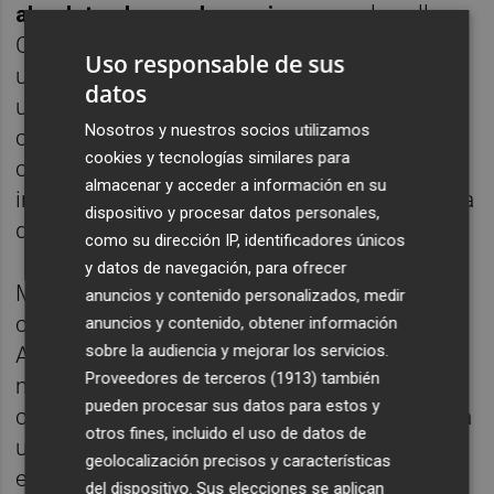
absoluta el paso de camiones
por la calle.
Consideran esta medida como "viable y con
Uso responsable de sus
un coste final cero", ya que la instalación de
datos
una cámara de seguridad para controlar el
Nosotros y nuestros socios utilizamos
cumplimiento de la prohibición tendría un
cookies y tecnologías similares para
costo de entre 1.500 y 2.000 euros, una
almacenar y acceder a información en su
inversión que se amortizaría "en el primer día
dispositivo y procesar datos personales,
de su puesta en marcha".
como su dirección IP, identificadores únicos
y datos de navegación, para ofrecer
Más allá de la prohibición del paso de
anuncios y contenido personalizados, medir
camiones, los vecinos exigen al
anuncios y contenido, obtener información
sobre la audiencia y mejorar los servicios.
Ayuntamiento la implementación de otras
Proveedores de terceros (1913)
también
medidas urgentes que alivien la situación
pueden procesar sus datos para estos y
como son un cambio de sentido de la calle a
otros fines, incluido el uso de datos de
un único sentido, preferiblemente de
geolocalización precisos y características
entrada, la ampliación de las aceras al
del dispositivo. Sus elecciones se aplican