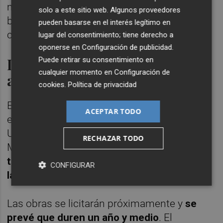
mínimo legal y la reparación de los daños en
solo a este sitio web. Algunos proveedores
balcones y fachadas causados por los
pueden basarse en el interés legítimo en
camiones.
lugar del consentimiento; tiene derecho a
oponerse en
Configuración de publicidad
.
La Ronda Norte, una solución
Puede retirar su consentimiento en
cualquier momento en
Configuración de
a largo plazo
cookies
.
Política de privacidad
El proyecto de la Ronda Norte, que se
ACEPTAR TODO
enmarca en la Estrategia de Desarrollo
Urbano Sostenible Integrada (EDUSI) de
RECHAZAR TODO
Manises,
tiene como objetivo desviar el
tráfico pesado del casco urbano
y mejorar
CONFIGURAR
la fluidez del tráfico
en la Calle Rafael Valls.
Las obras se licitarán próximamente y
se
prevé que duren un año y medio
. El