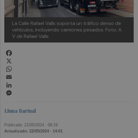
La Calle Rafael Valls soporta un tráfico denso de
vehículos, incluyendo camiones pesados. Foto: A.
V de Rafael Valls
Facebook
X
WhatsApp
Email
LinkedIn
Messenger
Lluna Bartual
Publicado: 21/05/2024 ·
09:19
Actualizado: 22/05/2024 · 14:01