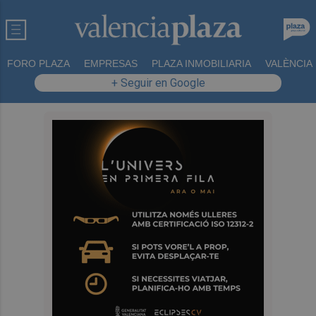
FORO PLAZA
EMPRESAS
PLAZA INMOBILIARIA
VALÈNCIA
+ Seguir en Google