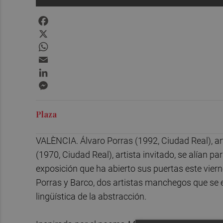
Facebook
X
WhatsApp
Email
LinkedIn
Messenger
Plaza
VALÈNCIA. Álvaro Porras (1992, Ciudad Real), art
(1970, Ciudad Real), artista invitado, se alían p
exposición que ha abierto sus puertas este viern
Porras y Barco, dos artistas manchegos que se 
lingüística de la abstracción.