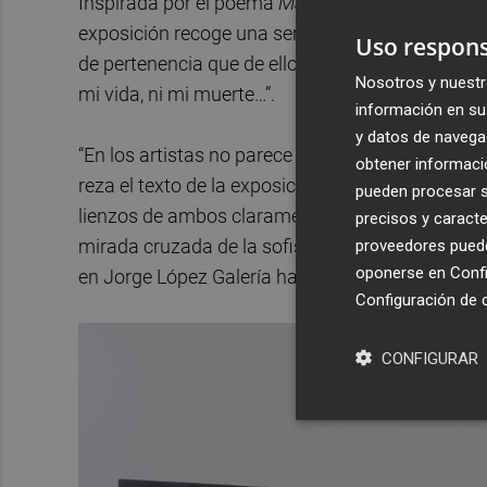
Inspirada por el poema
Maldito yo
del también c
exposición recoge una serie de ejercicios que ev
Uso respons
de pertenencia que de ello se deriva, como el pr
Nosotros y nuestr
mi vida, ni mi muerte…”.
información en su 
y datos de navega
“En los artistas no parece haber duelo, ni nostalgi
obtener informació
reza el texto de la exposición de Álvaro de los Á
pueden procesar su
lienzos de ambos claramente personales y difer
precisos y caracte
proveedores pueden
mirada cruzada de la sofisticación con la frontal
oponerse en
Confi
en Jorge López Galería hasta el 21 de marzo.
Configuración de 
CONFIGURAR