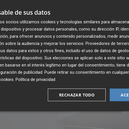
iudadrealeño Dionisio Cañas (Tomelloso, 1949), la
ocan una relación compleja con el paisaje y la construcci
able de sus datos
imer verso del poema: “En este lugar donde nada es mío, ni
os socios utilizamos cookies y tecnologías similares para almacena
dispositivo y procesar datos personales, como su dirección IP, iden
ción, para ofrecer anuncios y contenido personalizados, medir anun
a por la pérdida, ni resignación ante lo previo o lo por veni
n sobre la audiencia y mejorar los servicios.
Proveedores de tercer
ngels. “Más bien emana, en las piezas escultóricas o en los
s datos para estos y otros fines, incluido el uso de datos de geolo
enciados, la constatación de un imaginario que combina l
rísticas del dispositivo. Sus elecciones se aplican solo a este sitio
 basarse en el interés legítimo en lugar del consentimiento; tiene 
 de aquello que es simple y directo”. La muestra se podrá 
guración de publicidad
. Puede retirar su consentimiento en cualqu
cookies
.
Política de privacidad
RECHAZAR TODO
ACE