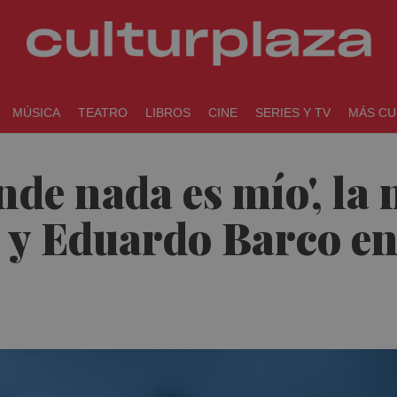
MÚSICA
TEATRO
LIBROS
CINE
SERIES Y TV
MÁS CU
nde nada es mío', la
 y Eduardo Barco en