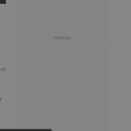
3:42
e