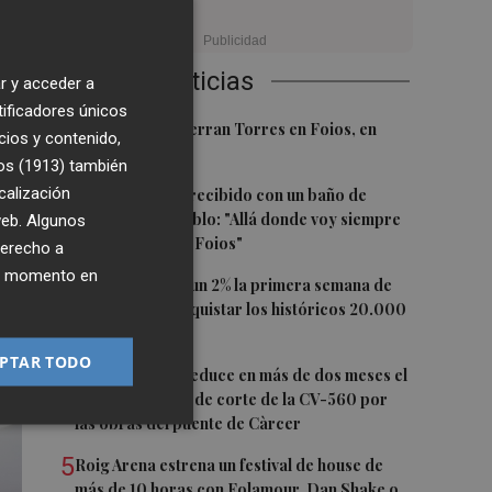
ón
Últimas Noticias
r y acceder a
tificadores únicos
1
El homenaje a Ferran Torres en Foios, en
cios y contenido,
imágenes
r”,
os (1913)
también
2
calización
Ferran Torres, recibido con un baño de
a
masas en su pueblo: "Allá donde voy siempre
 web. Algunos
digo que soy de Foios"
derecho a
ver
ier momento en
3
El Ibex 35 sube un 2% la primera semana de
agosto tras conquistar los históricos 20.000
puntos
PTAR TODO
4
La Diputación reduce en más de dos meses el
tiempo previsto de corte de la CV-560 por
las obras del puente de Càrcer
5
Roig Arena estrena un festival de house de
más de 10 horas con Folamour, Dan Shake o