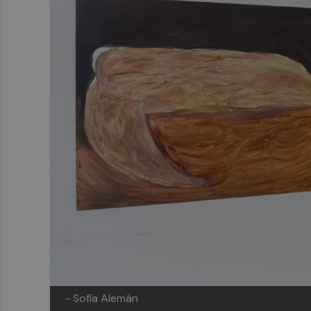
-
Sofía Alemán