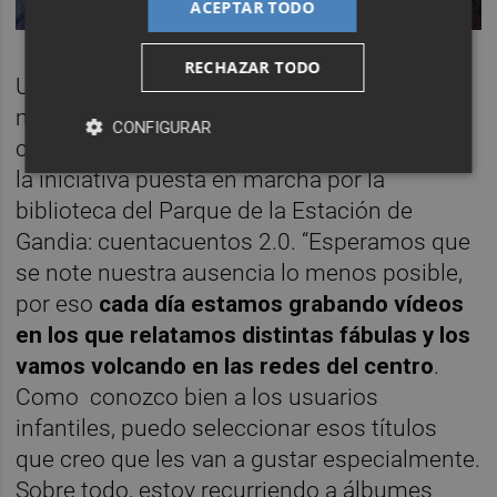
ACEPTAR TODO
RECHAZAR TODO
Una práctica tan enraizada en la esencia
misma de los seres humanos como es
CONFIGURAR
contarse historias unos a otros protagoniza
la iniciativa puesta en marcha por la
biblioteca del Parque de la Estación de
Gandia: cuentacuentos 2.0. “Esperamos que
se note nuestra ausencia lo menos posible,
por eso
cada día estamos grabando vídeos
en los que relatamos distintas fábulas y los
vamos volcando en las redes del centro
.
Como conozco bien a los usuarios
infantiles, puedo seleccionar esos títulos
que creo que les van a gustar especialmente.
Sobre todo, estoy recurriendo a álbumes