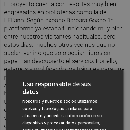
El proyecto cuenta con resortes muy bien
engrasados en bibliotecas como la de
L’Eliana. Según expone Bárbara Gascó “la
plataforma ya estaba funcionando muy bien
entre nuestros visitantes habituales, pero
estos días, muchos otros vecinos que no
suelen venir o que solo pedían libros en
papel han descubierto el servicio. Por ello,
estamos simplificando los trámites para que
puedan darse de alta en este catálogo.
Uso responsable de sus
Además, la Generalitat nos han pedido que
datos
hagamos socios de la biblioteca a los
usuarios que lo soliciten por correo
Nosotros y nuestros socios utilizamos
cookies y tecnologías similares para
electrónico. Estos carnets tendrán una
almacenar y acceder a información en su
validez de seis meses y, cuando acabe el
dispositivo y procesar datos personales,
confinamiento, tendrán que validarlo ya de