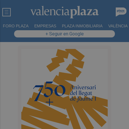
FORO PLAZA
EMPRESAS
PLAZA INMOBILIARIA
VALÈNCIA
+ Seguir en Google