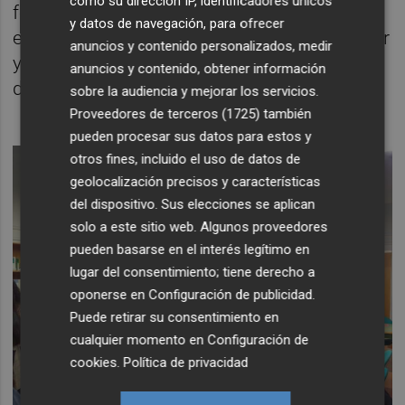
como su dirección IP, identificadores únicos
forma presencial en la biblioteca. El objetivo
y datos de navegación, para ofrecer
es que nadie se quede sin opciones para leer
anuncios y contenido personalizados, medir
y ahí las bibliotecas tenemos mucho que
anuncios y contenido, obtener información
decir”.
sobre la audiencia y mejorar los servicios.
Proveedores de terceros (1725)
también
pueden procesar sus datos para estos y
otros fines, incluido el uso de datos de
geolocalización precisos y características
del dispositivo. Sus elecciones se aplican
solo a este sitio web. Algunos proveedores
pueden basarse en el interés legítimo en
lugar del consentimiento; tiene derecho a
oponerse en
Configuración de publicidad
.
Puede retirar su consentimiento en
cualquier momento en
Configuración de
cookies
.
Política de privacidad