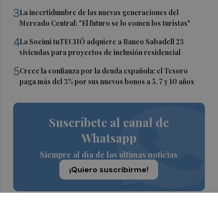
3
La incertidumbre de las nuevas generaciones del
Mercado Central: "El futuro se lo comen los turistas"
4
La Socimi tuTECHÔ adquiere a Banco Sabadell 23
viviendas para proyectos de inclusión residencial
5
Crece la confianza por la deuda española: el Tesoro
paga más del 3% por sus nuevos bonos a 5, 7 y 10 años
Suscríbete al canal de
Whatsapp
Siempre al día de las últimas noticias
¡Quiero suscribirme!