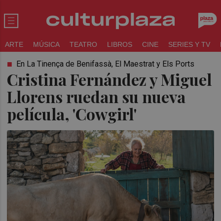
ARTE
MÚSICA
TEATRO
LIBROS
CINE
SERIES Y TV
En La Tinença de Benifassà, El Maestrat y Els Ports
Cristina Fernández y Miguel
Llorens ruedan su nueva
película, 'Cowgirl'