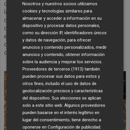
olvidan “otras maneras de vivir”. Finalmente,
Nosotros y nuestros socios utilizamos
cookies y tecnologías similares para
la historia utiliza un elemento vertebrador y
almacenar y acceder a información en su
contextual que es la vaca Tona, que se
dispositivo y procesar datos personales,
convierte en representación de lo salvaje y
como su dirección IP, identificadores únicos
en una metáfora de un mundo que parece
y datos de navegación, para ofrecer
condenado a la extinción”, explican los
anuncios y contenido personalizados, medir
directores.
anuncios y contenido, obtener información
sobre la audiencia y mejorar los servicios.
Proveedores de terceros (1913)
también
pueden procesar sus datos para estos y
otros fines, incluido el uso de datos de
geolocalización precisos y características
del dispositivo. Sus elecciones se aplican
solo a este sitio web. Algunos proveedores
pueden basarse en el interés legítimo en
lugar del consentimiento; tiene derecho a
oponerse en
Configuración de publicidad
.