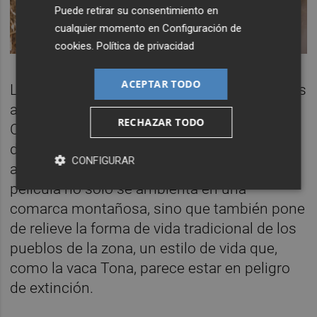
Puede retirar su consentimiento en
cualquier momento en
Configuración de
cookies
.
Política de privacidad
ACEPTAR TODO
La elección de La Tinença de Benifassà y sus
alrededores para el rodaje no es casual.
RECHAZAR TODO
Cristina Fernández y Miguel Llorens
destacan la importancia del paisaje y el
CONFIGURAR
ambiente rural en la narrativa de
Cowgirl
. La
película no solo se ambienta en una
comarca montañosa, sino que también pone
de relieve la forma de vida tradicional de los
pueblos de la zona, un estilo de vida que,
como la vaca Tona, parece estar en peligro
de extinción.