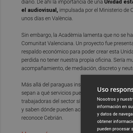
diario. De ahí la importancia de una
Unidad est
el audiovisual,
impulsada por el Ministerio de 
unos días en València.
Sin embargo, la Acadèmia lamenta que no se hay
Comunitat Valenciana. Un proyecto fue presenta
respaldo económico para poder crear esta Unid
perdida no tener nuestra propia oficina. Sería m
acompañamiento, de mediación, discreto y neutr
Más allá del paraguas institucional, el objetivo
Uso respons
sepan a qué servicios pueden acudir y reconozca
Nosotros y nuestr
trabajadoras del sector sí están informadas de 
información en su 
y saben dónde pueden acudir. La publicación de
y datos de navega
reconoce Cebrián.
obtener informació
pueden procesar su