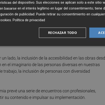
ndo
rísticas del dispositivo. Sus elecciones se aplican solo a este sitio
 basarse en el interés legítimo en lugar del consentimiento; tiene 
acía eco de la presentación de una
guía para crear una
guración de publicidad
. Puede retirar su consentimiento en cualqu
por el cineasta Miguel Ángel Font Bisier. El primer
cookies
.
Política de privacidad
itat Valenciana propone medidas prácticas para que la
s procesos de creación, producción, distribución y
RECHAZAR TODO
ACE
aptar un guion, hasta qué tener en cuenta en rodajes,
 un lado, la inclusión de la accesibilidad en las obras des
ión en el imaginario de las personas diversas en nuestras
de trabajo, la inclusión de personas con diversidad
mia prevé una serie de encuentros con profesionales,
tir su contenido e impulsar su implementación.