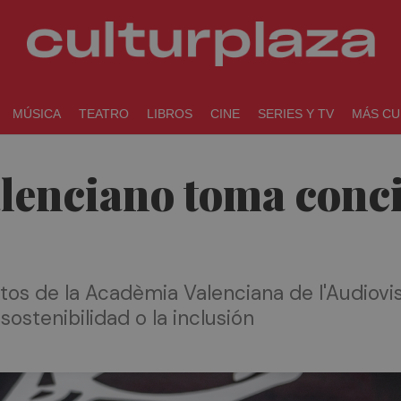
MÚSICA
TEATRO
LIBROS
CINE
SERIES Y TV
MÁS CU
alenciano toma conc
ctos de la Acadèmia Valenciana de l'Audiov
sostenibilidad o la inclusión