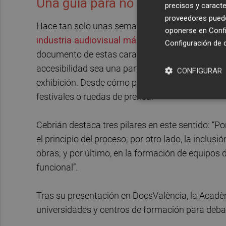
Una guía para no seguir excluye
precisos y caracte
proveedores pueden
Hace tan solo unas semanas, este diario ya se h
oponerse en
Confi
industria audiovisual más inclusiva
, elaborada 
Configuración de 
documento de estas características en la Comun
accesibilidad sea una parte orgánica de todos lo
CONFIGURAR
exhibición. Desde cómo plantear un casting o ad
festivales o ruedas de prensa.
Cebrián destaca tres pilares en este sentido: “Por
el principio del proceso; por otro lado, la inclus
obras; y por último, en la formación de equipos 
funcional”.
Tras su presentación en DocsValència, la Acadè
universidades y centros de formación para deba