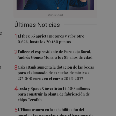
Últimas Noticias
e
1
El Ibex 35 aprieta motores y sube otro
0,62%, hasta los 20.180 puntos
2
Fallece el expresidente de Eurocaja Rural,
Andrés Gómez Mora, a los 89 años de edad
3
a
CaixaBank aumenta la dotación de las becas
para el alumnado de escuelas de música a
275.000 euros en el curso 2026-2027
4
Tesla y SpaceX invertirán 14.500 millones
para construir la planta de fabricación de
chips Terafab
5
L'Eliana avanza en la rehabilitación del
puente y las pasarelas sobre el barranco de