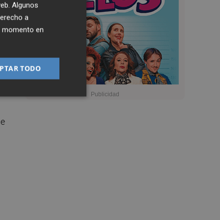
 web. Algunos
derecho a
ier momento en
PTAR TODO
de