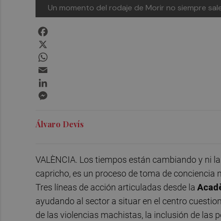
Un momento del rodaje de Morir no siempre sale
Facebook
X
WhatsApp
Email
LinkedIn
Messenger
Álvaro Devís
VALÈNCIA. Los tiempos están cambiando y ni las 
capricho, es un proceso de toma de conciencia 
Tres líneas de acción articuladas desde la
Acadè
ayudando al sector a situar en el centro cuestio
de las violencias machistas, la inclusión de las