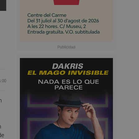
6:00
n
.
n
de