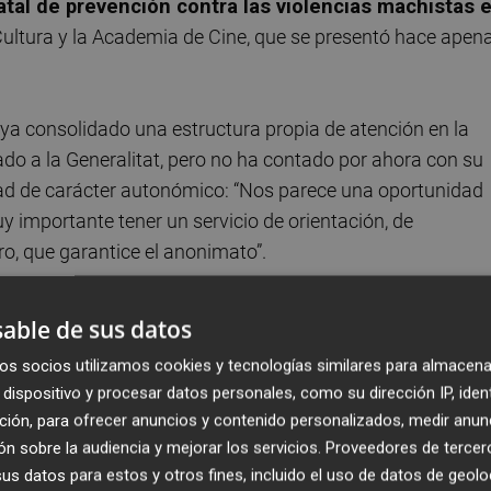
atal de prevención contra las violencias machistas 
Cultura y la Academia de Cine, que se presentó hace apen
a consolidado una estructura propia de atención en la
do a la Generalitat, pero no ha contado por ahora con su
ad de carácter autonómico: “Nos parece una oportunidad
uy importante tener un servicio de orientación, de
o, que garantice el anonimato”.
 es que todas las personas del sector conozcan sus derecho
able de sus datos
n cuándo se vulneran sus límites: “Los trabajadores y las
os socios utilizamos cookies y tecnologías similares para almacena
este protocolo, saben cuáles son las medidas de prevenció
dispositivo y procesar datos personales, como su dirección IP, iden
l protocolo en 2023 fue ya un paso muy importante”,
ción, para ofrecer anuncios y contenido personalizados, medir anun
n sobre la audiencia y mejorar los servicios.
Proveedores de tercer
s datos para estos y otros fines, incluido el uso de datos de geolo