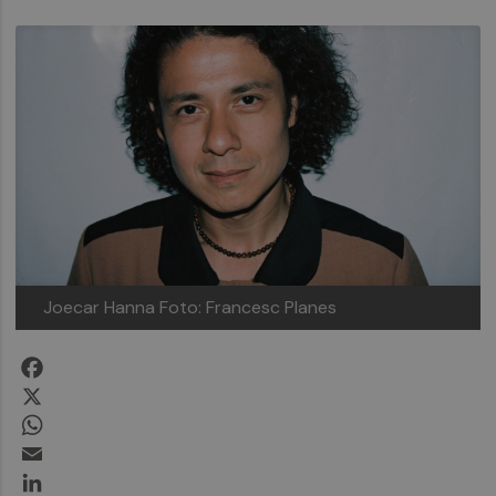
Joecar Hanna
Foto: Francesc Planes
Facebook
X
WhatsApp
Email
LinkedIn