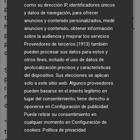
mestizo lo llevó a experimentar en primera
como su dirección IP, identificadores únicos
persona una ambigüedad cultural que ha
y datos de navegación, para ofrecer
trasladado a su obra. El realizador siempre se
anuncios y contenido personalizados, medir
ha sentido incluido parcialmente en su ciudad,
anuncios y contenido, obtener información
pero nunca con una plena sensación de
sobre la audiencia y mejorar los servicios.
pertenencia, y así lo destila en sus tres
Proveedores de terceros (1913)
también
pueden procesar sus datos para estos y
cortometrajes.
otros fines, incluido el uso de datos de
geolocalización precisos y características
Su nueva pieza será distribuida en nuestro
del dispositivo. Sus elecciones se aplican
país por Marvin&Wayne, empresa
solo a este sitio web. Algunos proveedores
responsable de dar difusión tanto a obras
pueden basarse en el interés legítimo en
narrativas como experimentales, actuales y
lugar del consentimiento; tiene derecho a
de la última década.
oponerse en
Configuración de publicidad
.
Puede retirar su consentimiento en
“Cuesta mucho ver a cineastas que asumen
cualquier momento en
Configuración de
cookies
.
Política de privacidad
tantos riesgos, que tengan personalidad