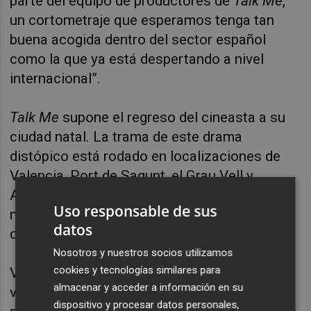
parte del equipo de productores de
Talk Me
,
un cortometraje que esperamos tenga tan
buena acogida dentro del sector español
como la que ya está despertando a nivel
internacional”.
Talk Me
supone el regreso del cineasta a su
ciudad natal. La trama de este drama
distópico está rodado en localizaciones de
Valencia, Port de Sagunt, el Grau Vell y
Alginet, y sus personajes alternan de una
Uso responsable de sus
manera orgánica los idiomas castellano,
datos
cantonés, fang, valenciano y catalán.
Nosotros y nuestros socios utilizamos
cookies y tecnologías similares para
Valencia es el lugar donde Hanna creció y
almacenar y acceder a información en su
vivió hasta los 28 años. Vivir allí como
dispositivo y procesar datos personales,