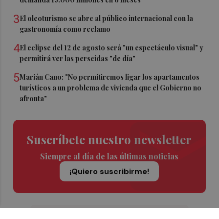
3
El oleoturismo se abre al público internacional con la
gastronomía como reclamo
4
El eclipse del 12 de agosto será "un espectáculo visual" y
permitirá ver las perseidas "de día"
5
Marián Cano: "No permitiremos ligar los apartamentos
turísticos a un problema de vivienda que el Gobierno no
afronta"
Suscríbete nuestro newsletter
Siempre al día de las últimas noticias
¡Quiero suscribirme!