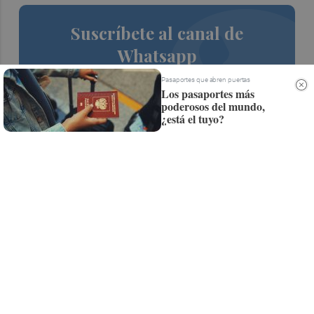
Suscríbete al canal de
Whatsapp
Siempre al día de las últimas noticias
Pasaportes que abren puertas
Los pasaportes más
¡Quiero suscribirme!
poderosos del mundo,
¿está el tuyo?