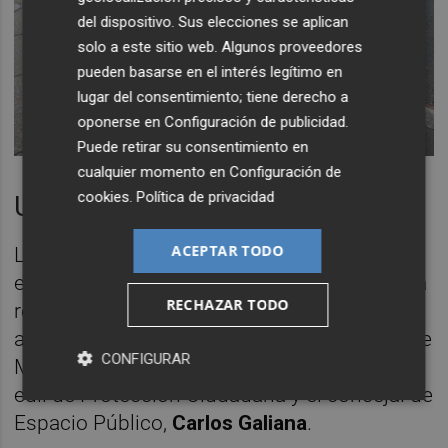
del dispositivo. Sus elecciones se aplican
solo a este sitio web. Algunos proveedores
pueden basarse en el interés legítimo en
lugar del consentimiento; tiene derecho a
oponerse en
Configuración de publicidad
.
Puede retirar su consentimiento en
cualquier momento en
Configuración de
cookies
.
Política de privacidad
Un acuerdo del Ayuntamiento
ACEPTAR TODO
La decisión de pedir a Lime la retirada de
estos vehículos se adoptó este lunes en una
RECHAZAR TODO
reunión de trabajo en la que participaron el
alcalde de València,
Joan Ribó;
el concejal de
CONFIGURAR
Movilidad Sostenible,
Giuseppe Grezzi
; la
edil de Protección Ciudadana y el concejal de
Espacio Público,
Carlos Galiana
.