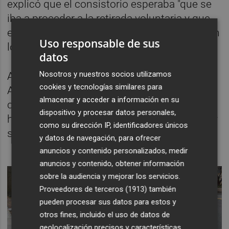
explicó que el consistorio esperaba "que se
iba a proceder a la retirada voluntaria y que
esta mañana no nos íbamos a encontrar con
Uso responsable de sus
los patinetes".
datos
Nosotros y nuestros socios utilizamos
Al comprobar que no era así, el
cookies y tecnologías similares para
Ayuntamiento -prosiguió la edil- se puso en
almacenar y acceder a información en su
contacto con la empresa "para decirle que
dispositivo y procesar datos personales,
habían hecho caso omiso al requerimiento y
como su dirección IP, identificadores únicos
se ha procedido a su incautación".
y datos de navegación, para ofrecer
anuncios y contenido personalizados, medir
anuncios y contenido, obtener información
sobre la audiencia y mejorar los servicios.
Proveedores de terceros (1913)
también
pueden procesar sus datos para estos y
otros fines, incluido el uso de datos de
geolocalización precisos y características