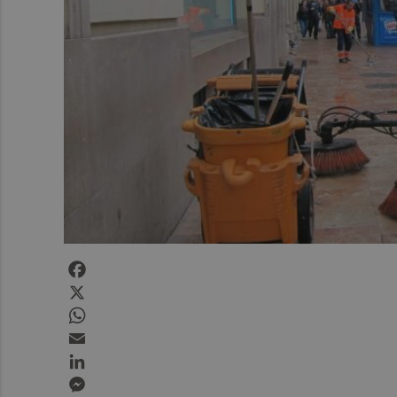
Facebook
X
WhatsApp
Email
LinkedIn
Messenger