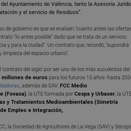
 del Ayuntamiento de València, tanto la Asesoría Jurídi
atación y el servicio de Residuos".
ipo de gobierno es que se evalúen "cuanto antes las oferta
ontrato "lo antes posible" dado que se trata de un servicio
a y para la ciudad". Un contrato que, recordó, "supondrá
y limpieza del espacio urbano".
'contrato del siglo' por ser uno de los más suculentos del
 millones de euros
para los futuros 15 años -hasta 203
citadoras
, además de SAV:
FCC Medio
e (Fovasa)
, la UTE formada por
Cespa y Urbaser
, la UT
cas y Tratamientos Medioambientales (Simetría
de Empleo e Integración,
CC, la Sociedad de Agricultores de La Vega (SAV) y Secop