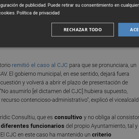
so
tras presentar fuera de plazo la documentación por un
guración de publicidad
. Puede retirar su consentimiento en cualqu
rativo de Recursos Contractuales
, dependiente del
cookies
.
Política de privacidad
 Más tarde, impugnó la licitación al considerar que una de 
RECHAZAR TODO
ACE
oceso suponía, en realidad, una modificación de las
vicio de Jardinería, ni los servicios jurídicos municipales
torio
remitió el caso al CJC
para que se pronunciara, un
AV. El gobierno municipal, en ese sentido, dejará fuera
 cuestión y volverá a abrir el plazo de presentación de
: "No asumirlo [el dictamen del CJC] hubiera supuesto,
recurso contencioso-administrativo", explicó el vicealcald
ídic Consultiu, que es
consultivo
y no obliga al consistor
r diferentes funcionarios
del propio Ayuntamiento, tal y
 "El CJC en este caso ha mantenido un
criterio