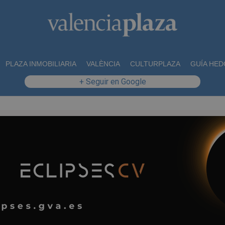
PLAZA INMOBILIARIA
VALÈNCIA
CULTURPLAZA
GUÍA HED
+ Seguir en Google