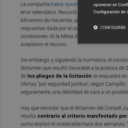
La compañía
había quedado fuera del concur
oponerse en
Confi
error telemático. Recurrió al
Tribunal Administ
Configuración de 
Ministerio de Hacienda, que
no le dio la razón
.
CONFIGURAR
respuestas dada por el consistorio durante el pr
condiciones. Ni la Mesa de Contratación, ni el ser
aceptaron el recurso.
Sin embargo, y siguiendo la normativa, el consis
dictamen que resultó favorable a la postura de S
de
los pliegos de la licitación
la respuesta en
ofertas "por seguridad jurídica", según Campillo
seguramente, una debilidad de cara a un posible 
Hay que recordar que el dictamen del Consell Jur
resulta
contrario al criterio manifestado po
como explicó el vicealcalde hace dos semanas: