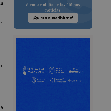
ca
Siempre al día de las últimas
noticias
¡Quiero suscribirme!
s"
6-.
E
sa