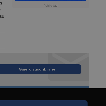
es
e
 su
Quiero suscribirme