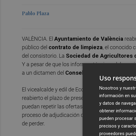
Pablo Plaza
VALÈNCIA. El
Ayuntamiento de València
reabr
público del
contrato de limpieza
, el conocido 
del consistorio. La
Sociedad de Agricultores 
Y a pesar de que los informes técnicos del consi
a un dictamen del
Consell Jurídic Consultiu
,
Uso respons
Nosotros y nuestr
El vicealcalde y edil de Ecología Urbana,
Sergi C
información en su 
reabierto el plazo de presentación de ofertas. H
y datos de navega
puedan repetir las ofertas que habían hecho o mo
obtener informació
proceso de adjudicación de este importante con
pueden procesar su
de perder.
precisos y caracte
proveedores pueden