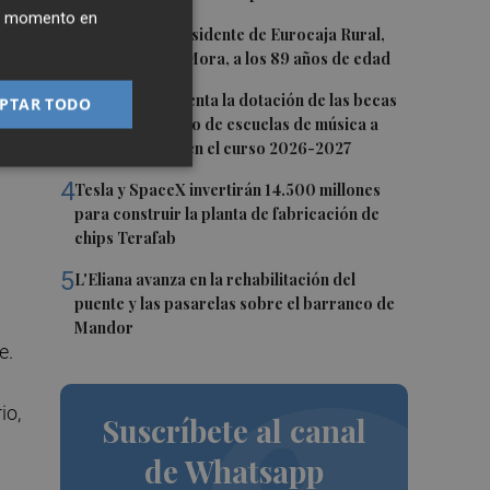
ier momento en
2
Fallece el expresidente de Eurocaja Rural,
Andrés Gómez Mora, a los 89 años de edad
las
3
CaixaBank aumenta la dotación de las becas
PTAR TODO
para el alumnado de escuelas de música a
275.000 euros en el curso 2026-2027
4
Tesla y SpaceX invertirán 14.500 millones
para construir la planta de fabricación de
chips Terafab
5
L'Eliana avanza en la rehabilitación del
puente y las pasarelas sobre el barranco de
Mandor
e.
io,
Suscríbete al canal
de Whatsapp