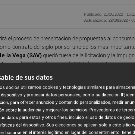
Publicado: 21/10/2022 ·
16:1
Actualizado: 22/10/2022 · 0
irá el proceso de presentación de propuestas al concurso
como 'contrato del siglo' por ser uno de los más important
de la Vega (SAV)
quedó fuera de la licitación y la impugn
storio rechazaban el recurso de SAV, el consistorio se aco
 favorable para la empresa.
able de sus datos
os socios utilizamos cookies y tecnologías similares para almacena
ampillo
, anunció este viernes que el gobierno municipal 
dispositivo y procesar datos personales, como su dirección IP, iden
abrá seis días más para que las empresas licitadoras
ción, para ofrecer anuncios y contenido personalizados, medir anun
dificarlas, y SAV tendrá la oportunidad de concurrir en el
n sobre la audiencia y mejorar los servicios.
Proveedores de tercer
trato, que ya gestiona desde 2005 y que ha estado a punt
s datos para estos y otros fines, incluido el uso de datos de geolo
rísticas del dispositivo. Sus elecciones se aplican solo a este sitio
 basarse en el interés legítimo en lugar del consentimiento; tiene 