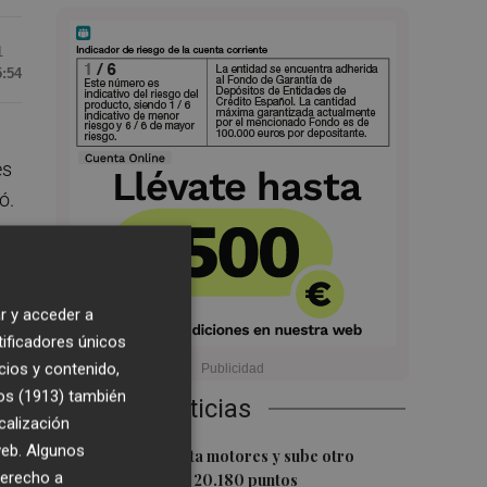
1
5:54
es
ó.
ge
r y acceder a
ha
tificadores únicos
cios y contenido,
os (1913)
también
Últimas Noticias
o
calización
 web. Algunos
1
El Ibex 35 aprieta motores y sube otro
derecho a
0,62%, hasta los 20.180 puntos