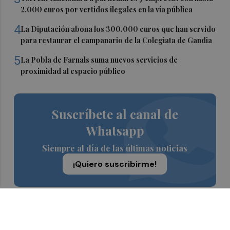
2.000 euros por vertidos ilegales en la vía pública
4
La Diputación abona los 300.000 euros que han servido
para restaurar el campanario de la Colegiata de Gandia
5
La Pobla de Farnals suma nuevos servicios de
proximidad al espacio público
Suscríbete al canal de
Whatsapp
Siempre al día de las últimas noticias
¡Quiero suscribirme!