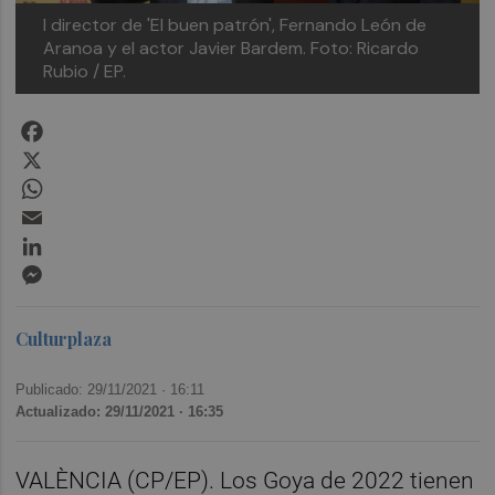
l director de 'El buen patrón', Fernando León de
Aranoa y el actor Javier Bardem. Foto: Ricardo
Rubio / EP.
Facebook
X
WhatsApp
Email
LinkedIn
Messenger
Culturplaza
Publicado: 29/11/2021 ·
16:11
Actualizado: 29/11/2021 · 16:35
VALÈNCIA (CP/EP). Los Goya de 2022 tienen