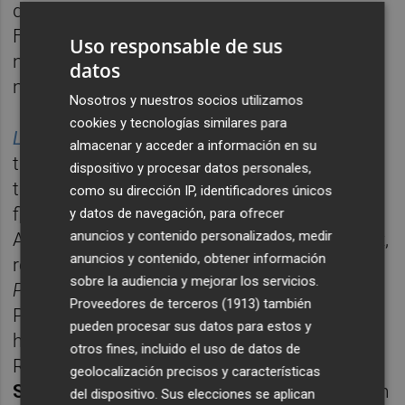
de uno de los presos. Se estrenó en el
Festival de San Sebastián y llegó a salas en
Uso responsable de sus
noviembre; ahora recoge también una
datos
nominación en los Feroz.
Nosotros y nuestros socios utilizamos
cookies y tecnologías similares para
Lucas
, dirigida por
Álex Montoya
, también
almacenar y acceder a información en su
tiene una posibilidad de estatuilla gracias al
dispositivo y procesar datos personales,
trabajo de
Jorge Motos
, protagonista del
como su dirección IP, identificadores únicos
film, que compite en la categoría de Mejor
y datos de navegación, para ofrecer
anuncios y contenido personalizados, medir
Actor Revelación.
Milena Smit
, natural de Elx,
anuncios y contenido, obtener información
recoge frutos de su trabajo en
Madres
sobre la audiencia y mejorar los servicios.
Paralelas
con su papel de Ana en Madres
Proveedores de terceros (1913)
también
Paralelas a órdenes de Pedro Almodóvar. Lo
pueden procesar sus datos para estos y
hace en la categoría de Mejor Actriz de
otros fines, incluido el uso de datos de
Reparto, donde competirá con
Aitana
geolocalización precisos y características
Sánchez-Gijón
por el mismo film. "Que estén
del dispositivo. Sus elecciones se aplican