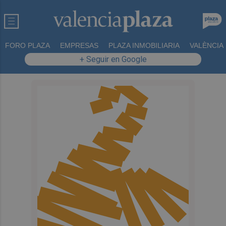
FORO PLAZA
EMPRESAS
PLAZA INMOBILIARIA
VALÈNCIA
+ Seguir en Google