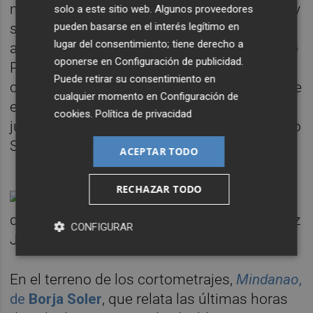
nominadas las tres actrices es significativo y
solo a este sitio web. Algunos proveedores
pueden basarse en el interés legítimo en
se hace justicia, no solo al trabajo como
lugar del consentimiento; tiene derecho a
actrices sino a los personajes que ha escrito
oponerse en
Configuración de publicidad
.
Pedro. Son tres personajes muy diferentes,
Puede retirar su consentimiento en
con muchos matices y se puede aprender de
cualquier momento en
Configuración de
ellas incluso con sus errores. Era lo más
cookies
.
Política de privacidad
justo estas tres nominaciones", ha declarado
Smit después de conocer su nominación.
ACEPTAR TODO
RECHAZAR TODO
CONFIGURAR
En el terreno de los cortometrajes,
Mindanao
,
de
Borja Soler
, que relata las últimas horas