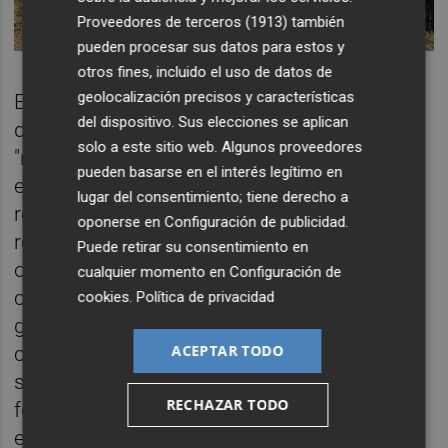
Proveedores de terceros (1913)
también
pueden procesar sus datos para estos y
otros fines, incluido el uso de datos de
geolocalización precisos y características
En materia de
suelo
, por ejemplo, la
del dispositivo. Sus elecciones se aplican
declaración de impacto ambiental obliga a
solo a este sitio web. Algunos proveedores
"respetar la orografía natural del terreno sin
pueden basarse en el interés legítimo en
efectuar movimientos de tierras" y "evitar la
lugar del consentimiento; tiene derecho a
retirada/eliminación de la capa superficial" y
oponerse en
Configuración de publicidad
.
restringe el tránsito de vehículos a las zonas
Puede retirar su consentimiento en
ocupadas y los viales, que deberán contar
cualquier momento en
Configuración de
con balizas. En cuanto al
agua
, habrá que
cookies
.
Política de privacidad
garantizar el drenaje superficial hacia los
ACEPTAR TODO
cauces; la no afección a los cursos hídricos
superficiales y subterráneos, así como a las
RECHAZAR TODO
formaciones vegetales de la ribera; el uso
exclusivo del agua para limpiar las placas