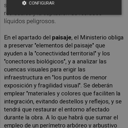
CONFIGURAR
solares; una correcta gestión de aguas
residuales y la captación de residuos
líquidos peligrosos.
En el apartado del
paisaje
, el Ministerio obliga
a preservar "elementos del paisaje" que
ayuden a la "conectividad territorial" y los
"conectores biológicos", y a analizar las
cuencas visuales para erigir las
infraestructura en "los puntos de menor
exposición y fragilidad visual". Se deberán
emplear "materiales y colores que faciliten la
integración, evitando destellos y reflejos, y se
tendrá que restaurar el entorno afectado
durante la obra. A lo que habrá que sumar el
empleo de un perímetro arbóreo y arbustivo