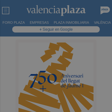
FORO PLAZA
EMPRESAS
PLAZA INMOBILIARIA
VALÈNCIA
+ Seguir en Google