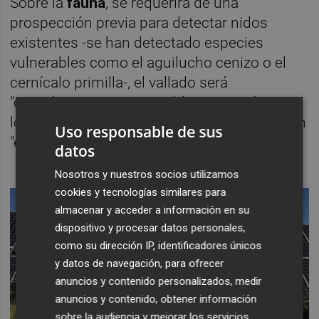
Sobre la
fauna
, se requerirá de una
prospección previa para detectar nidos
existentes -se han detectado especies
vulnerables como el aguilucho cenizo o el
cernícalo primilla-, el vallado será
"completamente permeable y seguro" para
los animales y las obras se deberán hacer en
Uso responsable de sus
"el período menos sensible para la fauna".
datos
Nosotros y nuestros socios utilizamos
cookies y tecnologías similares para
almacenar y acceder a información en su
dispositivo y procesar datos personales,
como su dirección IP, identificadores únicos
y datos de navegación, para ofrecer
anuncios y contenido personalizados, medir
anuncios y contenido, obtener información
sobre la audiencia y mejorar los servicios.