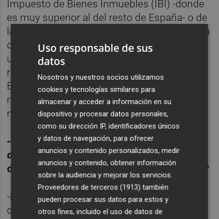
Impuesto de Bienes Inmuebles (IBI) -donde
es muy superior al del resto de España- o de
la plusvalía municipal -que la tienen más alta
que en otros sitios-. No podemos fijarnos en
Uso responsable de sus
un solo aspecto. Tenemos que hacer una
datos
reflexión global sobre la tributación en
Nosotros y nuestros socios utilizamos
España y en Europa y homogeneizarla de la
cookies y tecnologías similares para
mejor manera posible, resetearlo todo de
almacenar y acceder a información en su
manera conjunta.
dispositivo y procesar datos personales,
como su dirección IP, identificadores únicos
y datos de navegación, para ofrecer
-Los ciudadanos de País Vasco y Navarra
anuncios y contenido personalizados, medir
disfrutan de un mejor escenario fiscal
anuncios y contenido, obtener información
desde hace años... ¿qué opinión le merece?
sobre la audiencia y mejorar los servicios.
Proveedores de terceros (1913)
también
-No me parece bien que tengan un sistema
pueden procesar sus datos para estos y
distinto al resto de España. Quizá
otros fines, incluido el uso de datos de