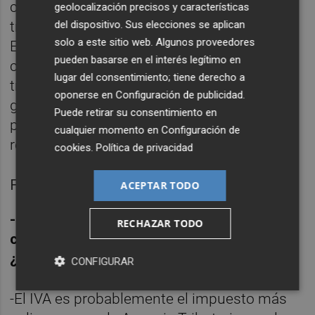
cuantitativamente no estén mucho mejor
geolocalización precisos y características
del dispositivo. Sus elecciones se aplican
tratados que el resto, pero su aportación al
solo a este sitio web. Algunos proveedores
Estado es menor, y no me parece bien. Un
pueden basarse en el interés legítimo en
ciudadano vasco no tiene por qué ser
lugar del consentimiento; tiene derecho a
tratado de forma diferente a un catalán, un
oponerse en
Configuración de publicidad
.
gallego o un valenciano. Estamos
Puede retirar su consentimiento en
permitiendo discriminaciones por lugar de
cualquier momento en
Configuración de
residencia.
cookies
.
Política de privacidad
Foto: EVA MÁÑEZ
ACEPTAR TODO
-La Agencia Tributaria está estrechando el
RECHAZAR TODO
cerco para cobrar el IVA a las empresas
¿Cómo está yendo?
CONFIGURAR
-El IVA es probablemente el impuesto más