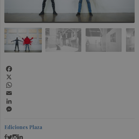
Facebook
X
WhatsApp
Email
LinkedIn
Messenger
Ediciones Plaza