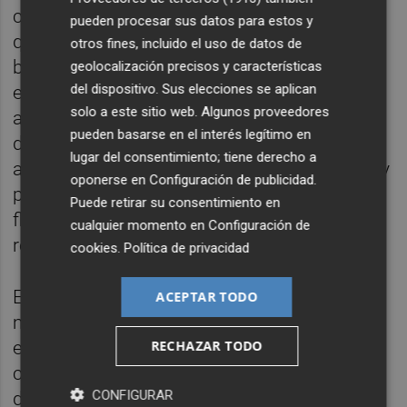
corazón y que quería "hacerles justicia". A lo
pueden procesar sus datos para estos y
que se refería es a que padece un trastorno
otros fines, incluido el uso de datos de
bipolar y sabe lo que es lidiar con la
geolocalización precisos y características
del dispositivo. Sus elecciones se aplican
enfermedad mental. De niño se mudó a un
solo a este sitio web. Algunos proveedores
ambiente como el que retrató en
Flowers
,
pueden basarse en el interés legítimo en
donde quiso mostrar la forma en la que veía
lugar del consentimiento; tiene derecho a
a Gran Bretaña "desangrarse". En el título hay
oponerse en
Configuración de publicidad
.
parte de la explicación. Dice Sharpe que las
Puede retirar su consentimiento en
flores se muestran orgullosas, pero en
cualquier momento en
Configuración de
realidad son muy delicadas y frágiles.
cookies
.
Política de privacidad
En una entrevista para la BBC se extendió
ACEPTAR TODO
más sobre el particular: "Una cosa que
RECHAZAR TODO
encuentro bastante interesante sobre la
cultura japonesa y británica es en qué se
CONFIGURAR
diferencian y en qué se parecen. Ambos