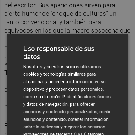
del escritor. Sus apariciones sirven para
cierto humor de "choque de culturas" un
tanto convencional y también para
equívocos en los que la madre sospecha que
mantiene una relación homosexual con su
marido. Le interepreta
Will Sharpe
, que es
Uso responsable de sus
también el director y escritor del guión de la
datos
serie. Su nombre completo es
William
Nosotros y nuestros socios utilizamos
Tomomori Fukuda Sharpe
y nació en
cookies y tecnologías similares para
Londres en 1986. Un millennial harto de que
almacenar y acceder a información en su
en los castings le pidieran hacer artes
dispositivo y procesar datos personales,
como su dirección IP, identificadores únicos
marciales o manejar computadoras y
y datos de navegación, para ofrecer
destacar en matemáticas.
anuncios y contenido personalizados, medir
anuncios y contenido, obtener información
En entrevistas declaró que los temas que
sobre la audiencia y mejorar los servicios.
trataba en la serie eran "cercanos" a su
Proveedores de terceros (1913)
también