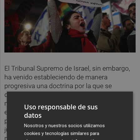
El Tribunal Supremo de Israel, sin embargo,
ha venido estableciendo de manera
progresiva una doctrina por la que se
determina que esas Leyes Básicas, por el
mero hecho de haber sido elaboradas con
Uso responsable de sus
ese título de "ley básica", ocupan una
datos
posición superior en el ordenamiento
Nosotros y nuestros socios utilizamos
jurídico y no pueden, por tanto, ser violadas
cookies y tecnologías similares para
por las leyes ordinarias. Esto mismo le ha