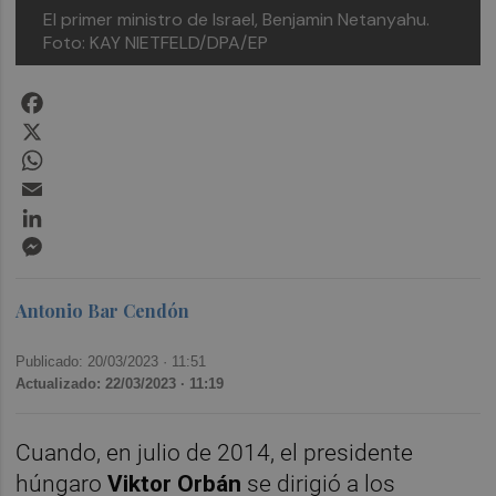
El primer ministro de Israel, Benjamin Netanyahu.
Foto: KAY NIETFELD/DPA/EP
Facebook
X
WhatsApp
Email
LinkedIn
Messenger
Antonio Bar Cendón
Publicado: 20/03/2023 ·
11:51
Actualizado: 22/03/2023 · 11:19
Cuando, en julio de 2014, el presidente
húngaro
Viktor Orbán
se dirigió a los