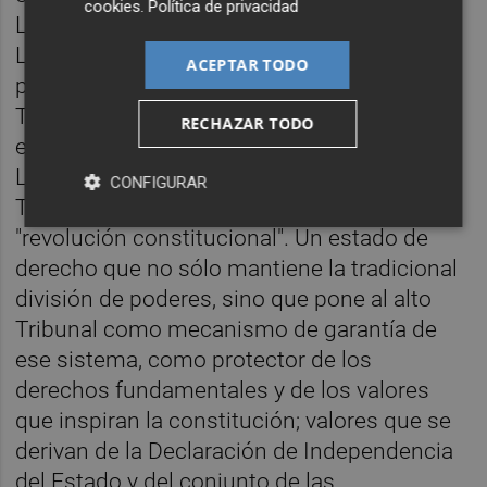
cookies
.
Política de privacidad
Ley Básica sobre la Dignidad Humana y la
Libertad, de 1992, cumple en parte ese
ACEPTAR TODO
papel), la jurisprudencia constructiva del
Tribunal Supremo ha configurado la
RECHAZAR TODO
estructura propia de un estado de derecho.
Lo que el entonces presidente del alto
CONFIGURAR
Tribunal,
Aharon Barak
, denominó en 1992
"revolución constitucional". Un estado de
derecho que no sólo mantiene la tradicional
división de poderes, sino que pone al alto
Tribunal como mecanismo de garantía de
ese sistema, como protector de los
derechos fundamentales y de los valores
que inspiran la constitución; valores que se
derivan de la Declaración de Independencia
del Estado y del conjunto de las