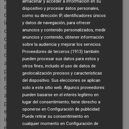
almacenar y acceder a información en su
atribuido al alto Tribunal el papel de
dispositivo y procesar datos personales,
controlador de la constitucionalidad de las
como su dirección IP, identificadores únicos
leyes ordinarias y, por lo tanto, la posibilidad
y datos de navegación, para ofrecer
de anular aquellas leyes del parlamento que
anuncios y contenido personalizados, medir
anuncios y contenido, obtener información
considere vulneradoras de las Leyes
sobre la audiencia y mejorar los servicios.
Básicas. Este papel, además, ha traído
Proveedores de terceros (1913)
también
consigo, de manera consiguiente, la
pueden procesar sus datos para estos y
atribución también al Tribunal Supremo del
otros fines, incluido el uso de datos de
papel de supremo defensor de los derechos
geolocalización precisos y características
fundamentales, además del papel de
del dispositivo. Sus elecciones se aplican
controlador ordinario de la legalidad de la
solo a este sitio web. Algunos proveedores
actuación del Gobierno. De esta manera, a
pueden basarse en el interés legítimo en
lugar del consentimiento; tiene derecho a
pesar de la inexistencia de una constitución,
oponerse en
Configuración de publicidad
.
en el sentido tradicional del término, e,
Puede retirar su consentimiento en
incluso de la inexistencia de una carta
cualquier momento en
Configuración de
exhaustiva de derechos fundamentales (la