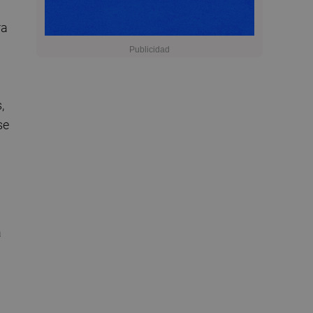
ra
,
se
a