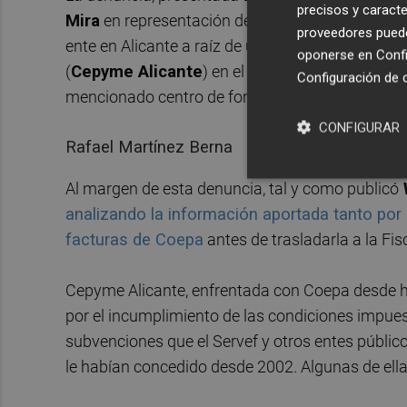
precisos y caracte
Mira
en representación del Servef, surge de un in
proveedores pueden
ente en Alicante a raíz de un escrito presentad
oponerse en
Confi
(
Cepyme Alicante
) en el que alertaba a de una
Configuración de 
mencionado centro de formación.
CONFIGURAR
Rafael Martínez Berna
Al margen de esta denuncia, tal y como publicó
analizando la información aportada tanto por 
facturas de Coepa
antes de trasladarla a la Fisc
Cepyme Alicante, enfrentada con Coepa desde ha
por el incumplimiento de las condiciones impues
subvenciones que el Servef y otros entes públic
le habían concedido desde 2002. Algunas de ell