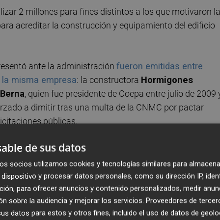
zar 2 millones para fines distintos a los que motivaron l
a acreditar la construcción y equipamiento del edificio
presentó ante la administración
fueron emitidas entre
r la misma empresa
: la constructora
Hormigones
 Berna
, quien fue presidente de Coepa entre julio de 2009 
rzado a dimitir tras una multa de la CNMC por pactar
icitaciones públicas.
able de sus datos
odesto Crespo
, que presidió Coepa durante los años en
do por la Generalitat. Crespo será próximamente juzgado 
os socios utilizamos cookies y tecnologías similares para almacena
 administración desleal por el cobro ilegal de dietas com
dispositivo y procesar datos personales, como su dirección IP, iden
ción, para ofrecer anuncios y contenido personalizados, medir anun
 él cuatro años de cárcel
.
n sobre la audiencia y mejorar los servicios.
Proveedores de tercer
s datos para estos y otros fines, incluido el uso de datos de geolo
 por la exsecretaria autonómica de Economía,
María José