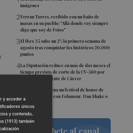
imágenes
a
2
Ferran Torres, recibido con un baño de
masas en su pueblo: "Allá donde voy siempre
digo que soy de Foios"
3
El Ibex 35 sube un 2% la primera semana de
agosto tras conquistar los históricos 20.000
puntos
y
4
La Diputación reduce en más de dos meses el
tiempo previsto de corte de la CV-560 por
las obras del puente de Càrcer
5
Roig Arena estrena un festival de house de
más de 10 horas con Folamour, Dan Shake o
en
r y acceder a
The Basement
o
tificadores únicos
cios y contenido,
os (1913)
también
Suscríbete al canal
calización