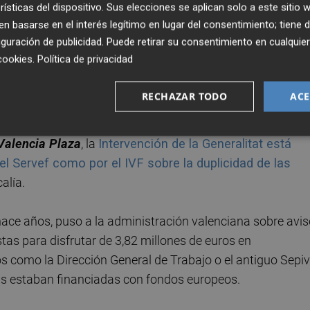
rísticas del dispositivo. Sus elecciones se aplican solo a este sitio
forme interno solicitado por la delegación territorial de es
 basarse en el interés legítimo en lugar del consentimiento; tiene 
o por la confederación de la pequeña empresa de Alicante
guración de publicidad
. Puede retirar su consentimiento en cualqu
 serie de posibles irregularidades relacionadas con el
cookies
.
Política de privacidad
RECHAZAR TODO
ACE
Valencia Plaza
, la
Intervención de la Generalitat está
el Servef como por el IVF sobre la duplicidad de las
alía.
ce años, puso a la administración valenciana sobre avis
tas para disfrutar de 3,82 millones de euros en
os como la Dirección General de Trabajo o el antiguo Sepi
as estaban financiadas con fondos europeos.