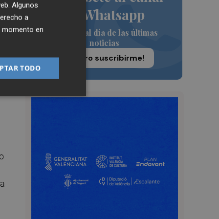
 web. Algunos
de Whatsapp
te
derecho a
ier momento en
Siempre al día de las últimas
noticias
¡Quiero suscribirme!
PTAR TODO
o
va