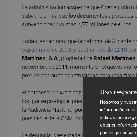
La administración sospecha que Coepa pudo utili
subvención, ya que los documentos aportados par
subvencionado suman 4,77 millones de euros.
Todas las facturas que la patronal de Alicante 
septiembre de 2005 y septiembre de 2010 po
Martínez, S.A.
, propiedad de
Rafael Martínez
noviembre de 2011, momento en el que se vio fo
precios con otras constructoras para repartirse l
Uso respons
El antecesor de Martínez Berna en el cargo fue
M
los que se produjo el presunto fraude denuncia
Nosotros y nuestr
la Audiencia Nacional por apropiación indebida y
información en su 
y datos de navega
presidente de la CAM.
Anticorrupción pide para
obtener informació
pueden procesar su
La denuncia, presentada a principios de agosto