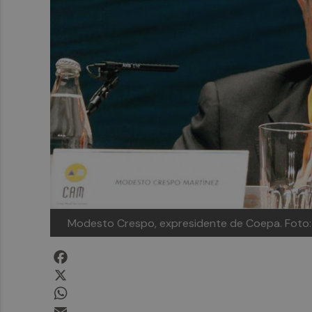
Modesto Crespo, expresidente de Coepa. Foto:
Facebook
X
WhatsApp
Email