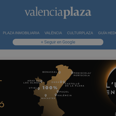
PLAZA INMOBILIARIA
VALÈNCIA
CULTURPLAZA
GUÍA HED
+ Seguir en Google