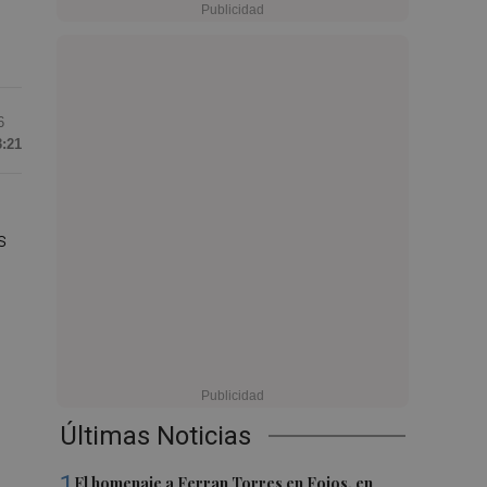
6
3:21
s
Últimas Noticias
1
El homenaje a Ferran Torres en Foios, en