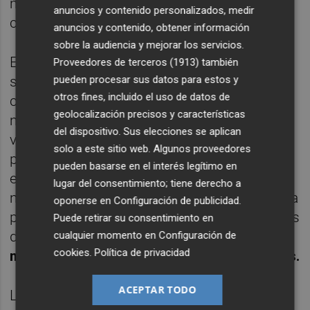
mejorado hasta el 21% y un rendimiento del
anuncios y contenido personalizados, medir
capital invertido superior al 16%.
anuncios y contenido, obtener información
sobre la audiencia y mejorar los servicios.
En esta línea, las ventas anuales pasarán a
Proveedores de terceros (1913)
también
ser de 1.300 millones de euros, teniendo en
pueden procesar sus datos para estos y
otros fines, incluido el uso de datos de
cuenta que Fluidra registró en los doce
geolocalización precisos y características
meses previos a junio de 2017 un valor en
del dispositivo. Sus elecciones se aplican
ventas de 769 millones de euros. Por su
solo a este sitio web. Algunos proveedores
parte, Zodiac sumaría 501 millones de
pueden basarse en el interés legítimo en
euros. Además, Fluidra logró alcanzar ese
lugar del consentimiento; tiene derecho a
mismo mes todos los objetivos que se había
oponerse en
Configuración de publicidad
.
propuesto en su plan estratégico para finales
Puede retirar su consentimiento en
de 2019,
adelantándose, así, hasta 18
cualquier momento en
Configuración de
cookies
.
Política de privacidad
meses en la consecución de esos objetivos.
ACEPTAR TODO
La actual deuda financiera neta de la