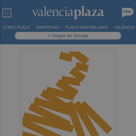
FORO PLAZA
EMPRESAS
PLAZA INMOBILIARIA
VALÈNCIA
+ Seguir en Google