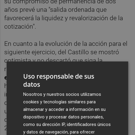
su compromiso de permanencia de dos
años prevé una "salida ordenada que
favorecerá la liquidez y revalorización de la
cotización".
En cuanto a la evolución de la acción para el
siguiente ejercicio, del Castillo se mostró
optimista y no descartó que siga la
revalorización, ya que
la compañía se
Uso responsable de sus
encuentra "en el punto de mira"
, además de
datos
haber recibido muchas solicitudes de
inversores interesados en la acción. A raíz
Nosotros y nuestros socios utilizamos
del acuerdo, la compañía prevé registrar
cookies y tecnologías similares para
almacenar y acceder a información en su
unos crecimientos orgánicos de alrededor
dispositivo y procesar datos personales,
del 6,5% anual en la facturación hasta el año
como su dirección IP, identificadores únicos
2020, así como un margen operativo
y datos de navegación, para ofrecer