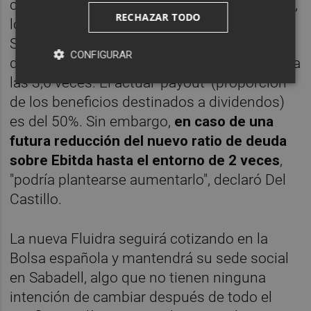
compañía se sitúa en 192 millones de euros,
RECHAZAR TODO
lo que supone 1,9 veces su beneficio bruto.
Sin embargo, sumando los 558 millones de
CONFIGURAR
deuda de Zodiac, este ratio aumentaría hasta
las 3,6 veces. El actual 'payout' (proporción
de los beneficios destinados a dividendos)
es del 50%. Sin embargo,
en caso de una
futura reducción del nuevo ratio de deuda
sobre Ebitda hasta el entorno de 2 veces
,
"podría plantearse aumentarlo", declaró Del
Castillo.
La nueva Fluidra seguirá cotizando en la
Bolsa española y mantendrá su sede social
en Sabadell, algo que no tienen ninguna
intención de cambiar después de todo el