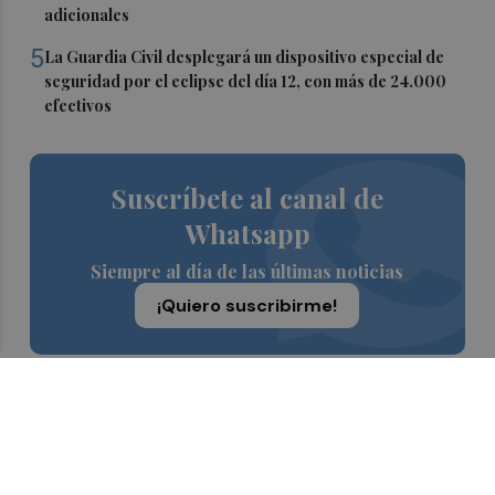
adicionales
5
La Guardia Civil desplegará un dispositivo especial de
seguridad por el eclipse del día 12, con más de 24.000
efectivos
Suscríbete al canal de
Whatsapp
Siempre al día de las últimas noticias
¡Quiero suscribirme!