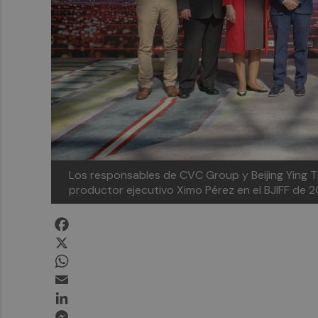
Los responsables de CVC Group y Beijing Ying Tian
productor ejecutivo Ximo Pérez en el BJIFF de 2
Facebook
X
WhatsApp
Email
LinkedIn
Messenger