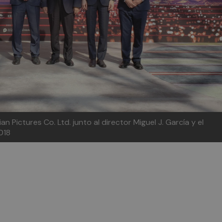
 Pictures Co. Ltd. junto al director Miguel J. García y el
018