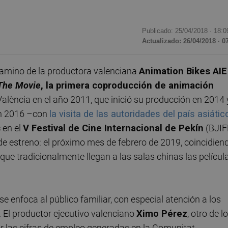
Publicado: 25/04/2018 ·
18:0
Actualizado: 26/04/2018 · 0
camino de la productora valenciana
Animation Bikes AIE
The Movie
, la primera coproducción de animación
 València en el año 2011, que inició su producción en 2014 
en 2016 –con
la visita de las autoridades del país asiátic
s
en el
V Festival de Cine Internacional de Pekín
(BJIF
 de estreno: el próximo mes de febrero de 2019, coincidien
que tradicionalmente llegan a las salas chinas las películ
 se enfoca al público familiar, con especial atención a los
. El productor ejecutivo valenciano
Ximo Pérez
, otro de l
r las cifras de empleo generadas en la Comunitat