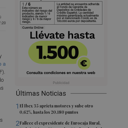
9
7:20
y
o a
F).
do
as
Últimas Noticias
1
El Ibex 35 aprieta motores y sube otro
0,62%, hasta los 20.180 puntos
os
2
Fallece el expresidente de Eurocaja Rural,