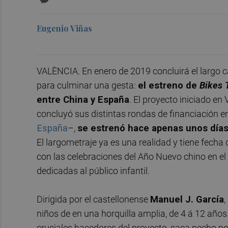
Eugenio Viñas
VALÈNCIA. En enero de 2019 concluirá el largo 
para culminar una gesta:
el estreno de
Bikes 
entre China y España
. El proyecto iniciado en
concluyó sus distintas rondas de financiación 
España
–,
se
estrenó hace apenas unos día
El largometraje ya es una realidad y tiene fecha
con las celebraciones del Año Nuevo chino en el 
dedicadas al público infantil.
Dirigida por el castellonense
Manuel J. García
,
niños de en una horquilla amplia, de 4 á 12 años
cruciales hacedores del proyecto, saca pecho po