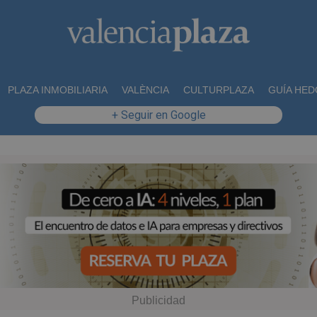
PLAZA INMOBILIARIA
VALÈNCIA
CULTURPLAZA
GUÍA HED
+ Seguir en Google