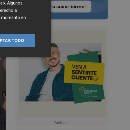
 web. Algunos
¡Quiero suscribirme!
derecho a
ier momento en
PTAR TODO