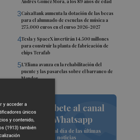
Andrés Gómez Mora, a los 89 años de edad
3
CaixaBank aumenta la dotación de las becas
para el alumnado de escuelas de música a
275.000 euros en el curso 2026-2027
4
Tesla y SpaceX invertirán 14.500 millones
para construir la planta de fabricación de
chips Terafab
5
L'Eliana avanza en la rehabilitación del
puente y las pasarelas sobre el barranco de
Mandor
r y acceder a
Suscríbete al canal
tificadores únicos
de Whatsapp
cios y contenido,
os (1913)
también
Siempre al día de las últimas
calización
noticias