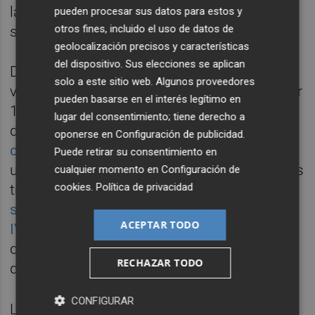
la SGR que mas crece en España", ha
pueden procesar sus datos para estos y
otros fines, incluido el uso de datos de
subrayado.
geolocalización precisos y características
del dispositivo. Sus elecciones se aplican
Dentro del proceso de reestructuración, a la
solo a este sitio web. Algunos proveedores
venta de las sedes de la SGR en Alicante (por
pueden basarse en el interés legítimo en
1,5 millones) y Castellón se suma ahora la
lugar del consentimiento; tiene derecho a
de València, en la calle Amadeo de Saboya,
oponerse en
Configuración de publicidad
.
con un precio de salida de 2,8 millones
. Para
Puede retirar su consentimiento en
ubicar los servicios que ofrece la SGR y a sus
cualquier momento en
Configuración de
cookies
.
Política de privacidad
trabajadores,
ha comenzado a buscar una
sede en alquiler que debería estar próxima al
ACEPTAR TODO
IVF
, situado en la plaza Nápoles y Sicilia, ya
que prácticamente es "el tercer gran fondo"
RECHAZAR TODO
del instituto, ha explicado Illueca.
CONFIGURAR
La operación, que asesora
Alantra
, incluye