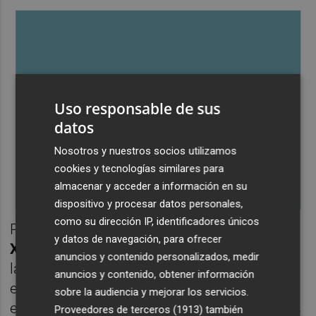
Uso responsable de sus
datos
Nosotros y nuestros socios utilizamos
cookies y tecnologías similares para
almacenar y acceder a información en su
dispositivo y procesar datos personales,
como su dirección IP, identificadores únicos
Por su parte, el presidente de la Generalitat,
y datos de navegación, para ofrecer
Ximo Puig
, ha destacado que el negocio de
anuncios y contenido personalizados, medir
la SGR va "en buena linea", con 5 millones de
anuncios y contenido, obtener información
euros en avales –223% más– y 1.500
sobre la audiencia y mejorar los servicios.
empresas atendidas en lo que va de año. "Es
Proveedores de terceros (1913)
también