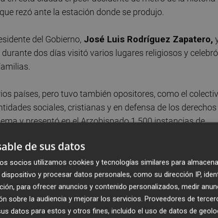
 que rezó ante la estación donde se produjo.
sidente del Gobierno,
José Luis Rodríguez Zapatero,
y
 durante dos días visitó varios lugares religiosos y celebró
amilias.
rios países, pero tuvo también opositores, como el colecti
ntidades sociales, cristianas y en defensa de los derechos
 lema y presentó en el Arzobispado 1.500 instancias de
able de sus datos
os socios utilizamos cookies y tecnologías similares para almacena
dispositivo y procesar datos personales, como su dirección IP, iden
ción, para ofrecer anuncios y contenido personalizados, medir anun
n sobre la audiencia y mejorar los servicios.
Proveedores de tercer
s datos para estos y otros fines, incluido el uso de datos de geolo