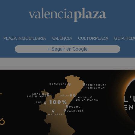
PLAZA INMOBILIARIA
VALÈNCIA
CULTURPLAZA
GUÍA HED
+ Seguir en Google