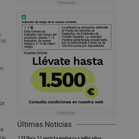
5
7:01
ón
or
Últimas Noticias
 a
1
 de
El Ibex 35 aprieta motores y sube otro