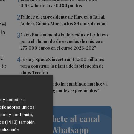
0,62%, hasta los 20.180 puntos
2
Fallece el expresidente de Eurocaja Rural,
Andrés Gómez Mora, a los 89 años de edad
 el
 la
3
CaixaBank aumenta la dotación de las becas
para el alumnado de escuelas de música a
275.000 euros en el curso 2026-2027
vo
4
Tesla y SpaceX invertirán 14.500 millones
 de
para construir la planta de fabricación de
chips Terafab
5
Sol Picó: “El mundo ha cambiado mucho; ya
no es tiempo de grandes espectáculos”
r y acceder a
tificadores únicos
cios y contenido,
Suscríbete al canal
os (1913)
también
de Whatsapp
calización