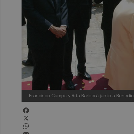
Francisco Camps y Rita Barberá junto a Benedic
Facebook
X
WhatsApp
Email