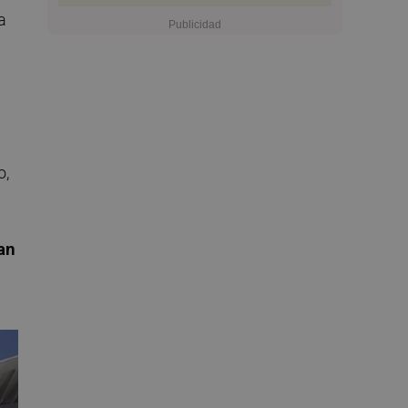
a
o,
an