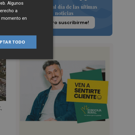
 web. Algunos
Siempre al día de las últimas
derecho a
noticias
ier momento en
¡Quiero suscribirme!
PTAR TODO
,