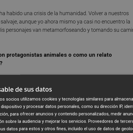
ha habido una crisis de la humanidad. Volver a nuestros
o salvaje, aunque yo ahora mismo ya casi no encuentro la
l. Mis personajes van metamorfoseando y tomando su cam
con protagonistas animales o como un relato
?
do, aunque si tuviera que decir un género, tiraría más ha
a coral. Hay un personaje por el que pasan todas las
able de sus datos
onversaciones. Más que un libro es un concepto, te diría
os socios utilizamos cookies y tecnologías similares para almacena
dispositivo y procesar datos personales, como su dirección IP, iden
ción, para ofrecer anuncios y contenido personalizados, medir anun
ién una gran presencia, llegando a generar hasta un
n sobre la audiencia y mejorar los servicios.
Proveedores de tercer
s datos para estos y otros fines, incluido el uso de datos de geolo
e es un libro-disco?