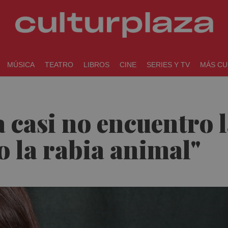
MÚSICA
TEATRO
LIBROS
CINE
SERIES Y TV
MÁS CU
a casi no encuentro l
 la rabia animal"