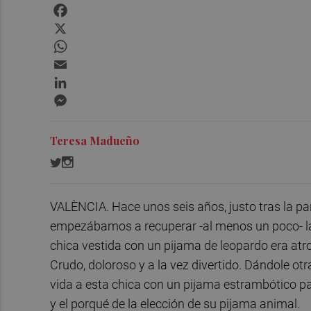
Facebook
X
WhatsApp
Email
LinkedIn
Messenger
Teresa Madueño
VALÈNCIA. Hace unos seis años, justo tras la 
empezábamos a recuperar -al menos un poco- la
chica vestida con un pijama de leopardo era atr
Crudo, doloroso y a la vez divertido. Dándole otra
vida a esta chica con un pijama estrambótico pa
y el porqué de la elección de su pijama animal.