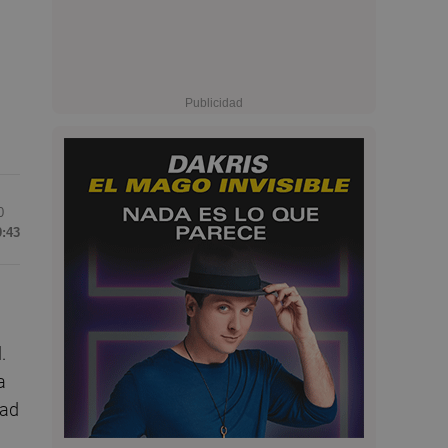
0
9:43
.
a
dad