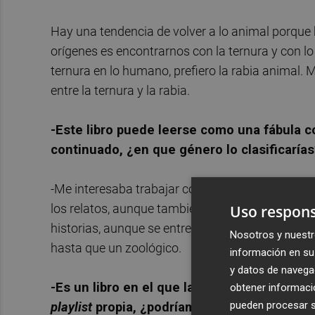
Hay una tendencia de volver a lo animal porque 
orígenes es encontrarnos con la ternura y con l
ternura en lo humano, prefiero la rabia anima
entre la ternura y la rabia.
-Este libro puede leerse como una fábula 
continuado, ¿en que género lo clasificarías
-Me interesaba trabajar con un formato más híbri
los relatos, aunque también se genera una novel
Uso respons
historias, aunque se entremezclan todo tipo de c
Nosotros y nuestr
hasta que un zoológico.
información en su 
y datos de navega
-Es un libro en el que la música tiene tamb
obtener informació
pueden procesar su
playlist
propia, ¿podríamos decir también qu