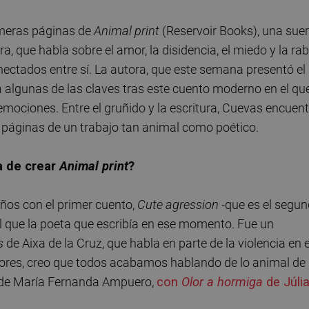
rimeras páginas de
Animal print
(Reservoir Books), una suer
a, que habla sobre el amor, la disidencia, el miedo y la rab
ectados entre sí. La autora, que este semana presentó el
la algunas de las claves tras este cuento moderno en el qu
 emociones. Entre el gruñido y la escritura, Cuevas encuen
 páginas de un trabajo tan animal como poético.
a de crear
Animal print
?
 años con el primer cuento,
Cute agression -
que es el segu
el que la poeta que escribía en ese momento. Fue un
s
de Aixa de la Cruz, que habla en parte de la violencia en e
res, creo que todos acabamos hablando de lo animal de
de María Fernanda Ampuero,
con
Olor a hormiga
de Júli