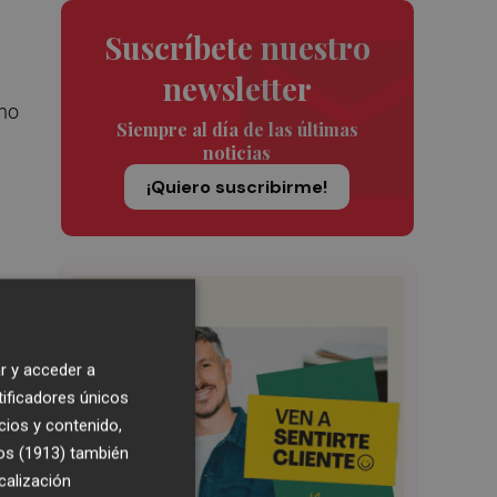
Suscríbete nuestro
newsletter
ino
Siempre al día de las últimas
noticias
¡Quiero suscribirme!
cia
r y acceder a
tificadores únicos
cios y contenido,
a
os (1913)
también
calización