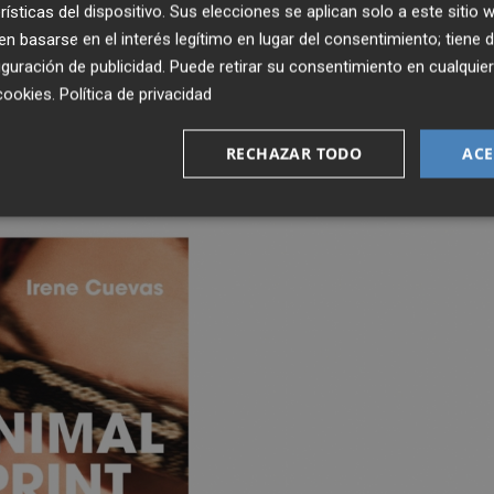
rísticas del dispositivo. Sus elecciones se aplican solo a este sitio
 basarse en el interés legítimo en lugar del consentimiento; tiene 
co en el que hay siete canciones. En este caso hay siete
guración de publicidad
. Puede retirar su consentimiento en cualqu
de cosas similares, aunque cada uno tenga sus
cookies
.
Política de privacidad
ra parecida, aunque abordan diversos temas, que van des
RECHAZAR TODO
ACE