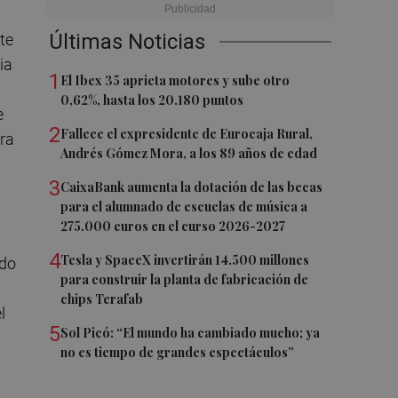
Últimas Noticias
te
ia
1
El Ibex 35 aprieta motores y sube otro
0,62%, hasta los 20.180 puntos
e
2
Fallece el expresidente de Eurocaja Rural,
tra
Andrés Gómez Mora, a los 89 años de edad
3
CaixaBank aumenta la dotación de las becas
para el alumnado de escuelas de música a
275.000 euros en el curso 2026-2027
4
Tesla y SpaceX invertirán 14.500 millones
ndo
para construir la planta de fabricación de
chips Terafab
l
5
Sol Picó: “El mundo ha cambiado mucho; ya
no es tiempo de grandes espectáculos”
a