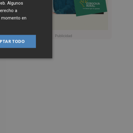
 web. Algunos
derecho a
ier momento en
de
PTAR TODO