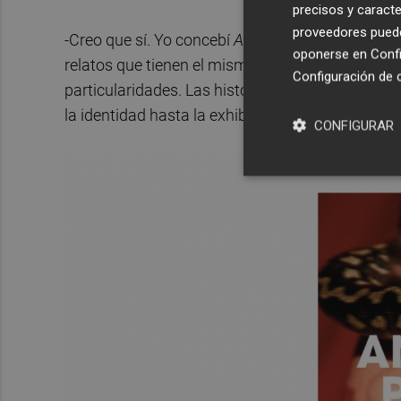
precisos y caracte
proveedores pueden
-Creo que sí. Yo concebí
Animal print
como un dis
oponerse en
Confi
relatos que tienen el mismo tono y que hablan 
Configuración de 
particularidades. Las historias suenan de mane
la identidad hasta la exhibición de uno mismo.
CONFIGURAR