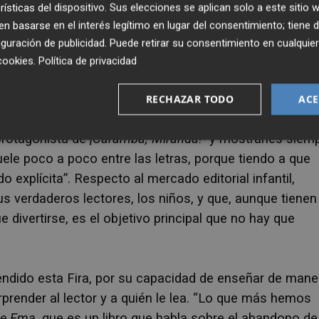
rísticas del dispositivo. Sus elecciones se aplican solo a este sitio
 basarse en el interés legítimo en lugar del consentimiento; tiene 
guración de publicidad
. Puede retirar su consentimiento en cualqu
cookies
.
Política de privacidad
RECHAZAR TODO
ACE
a enseñarles palabras nuevas en mis cuentos -como
 protagonista de
¡Caramba, Miranda!-
y mostrarles siem
le poco a poco entre las letras, porque tiendo a que
explícita”. Respecto al mercado editorial infantil,
s verdaderos lectores, los niños, y que, aunque tienen
 divertirse, es el objetivo principal que no hay que
endido esta Fira, por su capacidad de enseñar de mane
orprender al lector y a quién le lea. “Lo que más hemos
de Ema,
que es un libro que habla sobre el abandono de