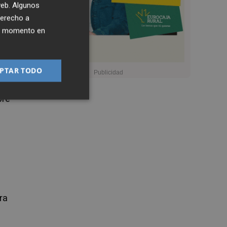
 web. Algunos
derecho a
ier momento en
PTAR TODO
pre
ra