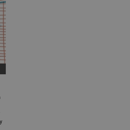
a
y
y