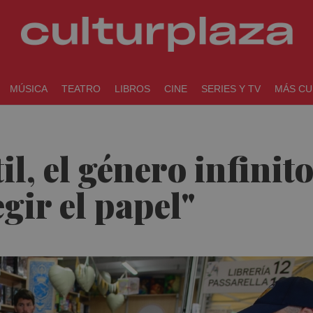
MÚSICA
TEATRO
LIBROS
CINE
SERIES Y TV
MÁS CU
il, el género infinit
gir el papel"