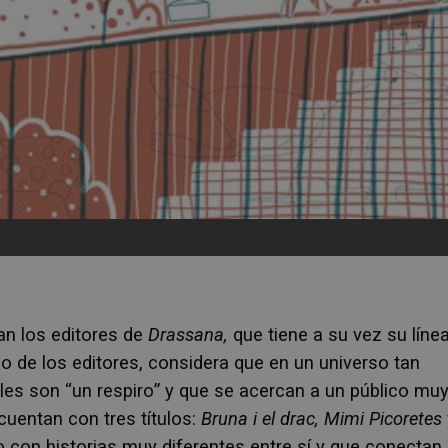
n los editores de
Drassana,
que tiene a su vez su líne
o de los editores, considera que en un universo tan
iles son “un respiro” y que se acercan a un público mu
uentan con tres títulos:
Bruna i el drac, Mimi Picoretes
 con historias muy diferentes entre sí y que conectan