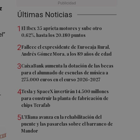
z
Últimas Noticias
1
El Ibex 35 aprieta motores y sube otro
el”
0,62%, hasta los 20.180 puntos
2
Fallece el expresidente de Eurocaja Rural,
Andrés Gómez Mora, a los 89 años de edad
3
CaixaBank aumenta la dotación de las becas
para el alumnado de escuelas de música a
275.000 euros en el curso 2026-2027
4
Tesla y SpaceX invertirán 14.500 millones
r
para construir la planta de fabricación de
chips Terafab
5
L'Eliana avanza en la rehabilitación del
puente y las pasarelas sobre el barranco de
Mandor