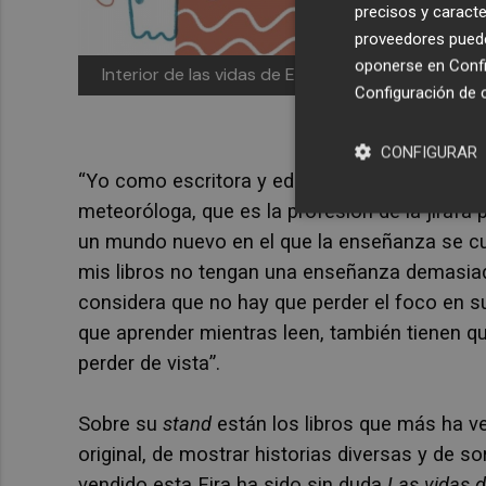
precisos y caracte
proveedores pueden
oponerse en
Confi
Interior de las vidas de Ema -
Tu cuento y tu
Configuración de 
CONFIGURAR
“Yo como escritora y editora, he aprendido 
meteoróloga, que es la profesión de la jirafa
un mundo nuevo en el que la enseñanza se cue
mis libros no tengan una enseñanza demasiado 
considera que no hay que perder el foco en su
que aprender mientras leen, también tienen que
perder de vista”.
Sobre su
stand
están los libros que más ha v
original, de mostrar historias diversas y de s
vendido esta Fira ha sido sin duda
Las vidas 