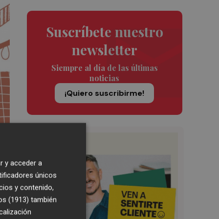
Suscríbete nuestro
newsletter
Siempre al día de las últimas
noticias
¡Quiero suscribirme!
r y acceder a
tificadores únicos
cios y contenido,
os (1913)
también
calización