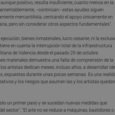
 aunque positivo, resulta insuficiente, cuanto menos en la
"Lamentablemente, --continúan-- estas ayudas siguen
amente mercantilista, centrando el apoyo únicamente en
ia, pero sin considerar otros aspectos fundamentales".
jecución, bienes inmateriales, lucro cesante, ni la exclus
iene en cuenta la interrupción total de la infraestructura
litana de Valencia desde el pasado 29 de octubre.
nes materiales demuestra una falta de comprensión de la
 y los artistas dedican meses, incluso años, a desarrollar id
as, expuestas durante unas pocas semanas. Es una realid
reativos y los riesgos que asumen las y los artistas queda
solo un primer paso y se sucedan nuevas medidas que
l sector". "El arte no se reduce a máquinas, bastidores o