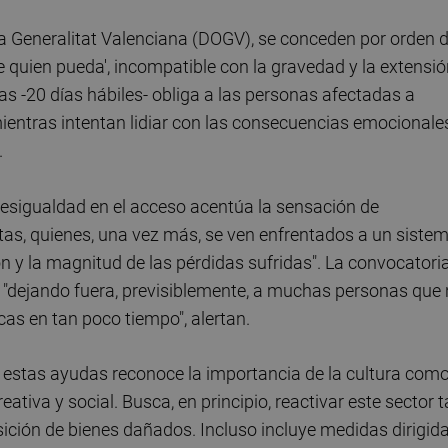
 la Generalitat Valenciana (DOGV), se conceden por orden 
se quien pueda', incompatible con la gravedad y la extensi
las -20 días hábiles- obliga a las personas afectadas a
mientras intentan lidiar con las consecuencias emocionale
.
esigualdad en el acceso acentúa la sensación de
tas, quienes, una vez más, se ven enfrentados a un siste
ón y la magnitud de las pérdidas sufridas". La convocatori
o, "dejando fuera, previsiblemente, a muchas personas que
as en tan poco tiempo", alertan.
 estas ayudas reconoce la importancia de la cultura com
reativa y social. Busca, en principio, reactivar este sector 
ición de bienes dañados. Incluso incluye medidas dirigid