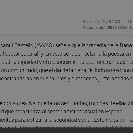
Publicado: 16/01/2025 ·
14:5
Actualizado: 20/01/2025 · 1
cant i Castelló (AVVAC) señala que la tragedia de la Dana
 sector cultural" y, en este sentido, reclama la puesta en
lidad, la dignidad y el reconocimiento que merecen quiene
n un comunicado, que el día de la riada, "el lodo arrasó con 
encontrándolas en sus talleres y almacenes junto a todas 
yectoria creativa, quedaron sepultadas, muchas de ellas si
d que caracteriza al sector artístico visual en España
ntes para cotizar a la seguridad social. Esto no es por fa
ue desde hace años vive de espaldas a la realidad del sect