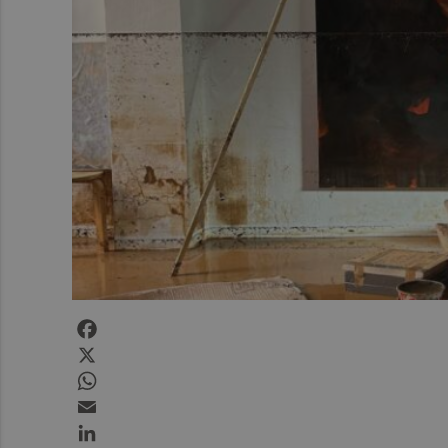
Facebook
X
WhatsApp
Email
LinkedIn