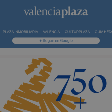
PLAZA INMOBILIARIA
VALÈNCIA
CULTURPLAZA
GUÍA HED
+ Seguir en Google