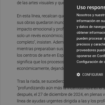
de las artes visuales y que ni siquiera el actual
Uso respons
Nosotros y nuestr
En esta línea, recalcan que las pérdidas "fueron 
información en su 
sus obras quedaron inundadas o destruidas". "Inc
y datos de navega
impacto emocional y profesional es incalculable
obtener informació
solo un revés económico; es perder la capacidad
pueden procesar su
completo", insisten. Además, señalan que la Dana
precisos y caracte
mientras preparaban sus exposiciones, con proy
proveedores pueden
los centros de arte en España no formalizan con
oponerse en
Confi
significa que los procesos de investigación, cre
Configuración de 
económicamente, dejando los honorarios de las y
CONFIGURAR
Tras la riada, se sucedieron cancelaciones y r
"profundizando aún más la incertidumbre en el s
después, el 27 de diciembre de 2024, en plenas 
línea de ayudas urgentes dirigida a las y los pr