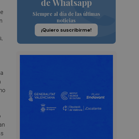
de Whatsapp
de
Siempre al día de las últimas
noticias
ón
¡Quiero suscribirme!
s,
ma
a
 no
o
tan
as