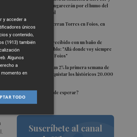
confina Sierra Engarcerán por el humo del
incendio forestal
r y acceder a
de
2
El homenaje a Ferran Torres en Foios, en
tificadores únicos
imágenes
cios y contenido,
s
3
Ferran Torres, recibido con un baño de
os (1913)
también
masas en su pueblo: "Allá donde voy siempre
calización
na
digo que soy de Foios"
 web. Algunos
n,
derecho a
4
El Ibex 35 sube un 2% la primera semana de
ier momento en
agosto tras conquistar los históricos 20.000
puntos
5
¿El Pacífico puede esperar?
PTAR TODO
na,
a
Suscríbete al canal
l.