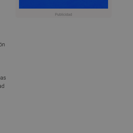
ión
eas
ad
n