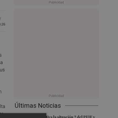
7
0:26
s
la
sus
n
Últimas Noticias
lta
or
1
Emergencias activa la situación 2 del PEIF y