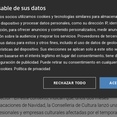
 Estatuto del Artista ha conseguido mejorar", exponen.
able de sus datos
os socios utilizamos cookies y tecnologías similares para almacena
totales: talleres, herramientas de trabajo y la mayor parte 
dispositivo y procesar datos personales, como su dirección IP, iden
luso hoy, algunas siguen enterradas bajo el barro. El
ción, para ofrecer anuncios y contenido personalizados, medir anun
. Para estas personas, perder sus materiales y obras no e
n sobre la audiencia y mejorar los servicios.
Proveedores de tercer
 de seguir creando, dejando sus vidas paralizadas por
s datos para estos y otros fines, incluido el uso de datos de geolo
 sorprendió a las y los artistas de la Comunitat Valencia
rísticas del dispositivo. Sus elecciones se aplican solo a este sitio
ectos enviados y en desarrollo. En muchos casos, apunta
 basarse en el interés legítimo en lugar del consentimiento; tiene 
tratos hasta que las obras están listas para exponer. Esto
guración de publicidad
. Puede retirar su consentimiento en cualqu
ación y producción de las obras "no están cubiertos
cookies
.
Política de privacidad
 los artistas en una situación de precariedad extrema".
RECHAZAR TODO
ACE
eprogramaciones de eventos en toda la Comunitat Valencia
ector". En este contexto, indican que, unos dos meses
vacaciones de Navidad, la Conselleria de Cultura lanzó un
ofesionales y empresas culturales afectadas por el tempora