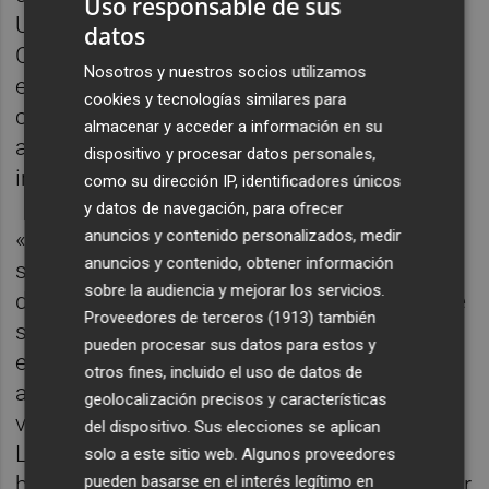
Uso responsable de sus
Universidad Médica de Carolina del Sur, en
datos
Charleston. Después del periplo americano,
Nosotros y nuestros socios utilizamos
el investigador regresó a Mallorca, donde
cookies y tecnologías similares para
conseguiría plaza rozando los cuarenta
almacenar y acceder a información en su
años. Y se puso a montar un grupo de
dispositivo y procesar datos personales,
investigación.
como su dirección IP, identificadores únicos
y datos de navegación, para ofrecer
anuncios y contenido personalizados, medir
«Surgió algo interesante, lo desarrollamos, y
anuncios y contenido, obtener información
seguimos aquí, en camino de poner a
sobre la audiencia y mejorar los servicios.
disposición de los pacientes algo que puede
Proveedores de terceros (1913)
también
salvar vidas y devolver todo el esfuerzo
pueden procesar sus datos para estos y
económico de los inversores en dos o tres
otros fines, incluido el uso de datos de
años», anhela Escribá, que atiende a
Plaza
geolocalización precisos y características
vía teleconferencia desde su despacho de
del dispositivo. Sus elecciones se aplican
Laminar Pharmaceuticals, la empresa
solo a este sitio web. Algunos proveedores
biotecnológica que dirige en el Parque Balear
pueden basarse en el interés legítimo en