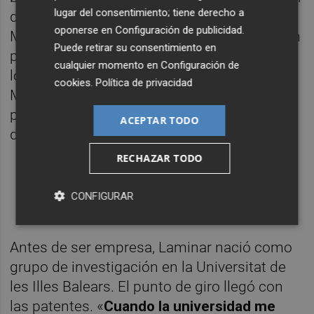
lugar del consentimiento; tiene derecho a
de Innovación Tecnológica, y con filial en
oponerse en
Configuración de publicidad
.
Massachusetts, donde cuece una revolución
Puede retirar su consentimiento en
para desarrollar medicamentos basada en
cualquier momento en
Configuración de
los lípidos: la meliterapia, acrónimo de
cookies
.
Política de privacidad
Membrane Lipid Therapy, una línea pionera
para combatir enfermedades con nuevas
ACEPTAR TODO
dianas terapéuticas.
RECHAZAR TODO
Lea
Plaza
al completo en su
dispositivo
o
con
iOS
Android
CONFIGURAR
nuestra app
Antes de ser empresa, Laminar nació como
grupo de investigación en la Universitat de
les Illes Balears. El punto de giro llegó con
las patentes. «
Cuando la universidad me