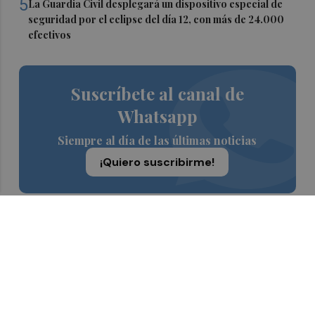
5
La Guardia Civil desplegará un dispositivo especial de
seguridad por el eclipse del día 12, con más de 24.000
efectivos
Suscríbete al canal de
Whatsapp
Siempre al día de las últimas noticias
¡Quiero suscribirme!