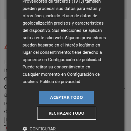
les Arts i les Ciències, en vilo
Proveedores de terceros (1913)
también
Carlos Garsán
pueden procesar sus datos para estos y
otros fines, incluido el uso de datos de
geolocalización precisos y características
del dispositivo. Sus elecciones se aplican
solo a este sitio web. Algunos proveedores
40 millones en juego
pueden basarse en el interés legítimo en
lugar del consentimiento; tiene derecho a
oponerse en
Configuración de publicidad
.
Las asociaciones subrayan también el
Puede retirar su consentimiento en
impacto económico de la situación y alertan
cualquier momento en
Configuración de
de que están en juego “40 millones de euros
cookies
.
Política de privacidad
de impacto directo en la ciudad de València”,
además de “2 millones de euros de
ACEPTAR TODO
recaudación para Cacsa” y miles de puestos
de trabajo vinculados a estos eventos. A su
RECHAZAR TODO
juicio, la incertidumbre actual pone además
“
en entredicho la marca proyectada por el
CONFIGURAR