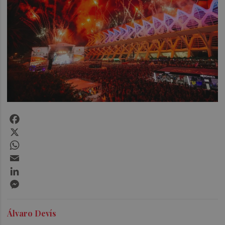
Facebook
X
WhatsApp
Email
LinkedIn
Messenger
Álvaro Devís