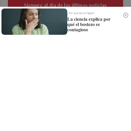
Siempre al día de las últimas noticias
¡Quiero suscribirme!
¿Por qué se contagia?
La ciencia explica por
qué el bostezo es
contagioso