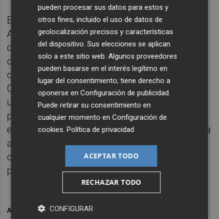
pueden procesar sus datos para estos y
En este sentido, recordó que "el
otros fines, incluido el uso de datos de
geolocalización precisos y características
Ayuntamiento está obligado a mantener y
del dispositivo. Sus elecciones se aplican
conservar el patrimonio cultural y artístico
solo a este sitio web. Algunos proveedores
de la ciudad, así como su entorno", por lo
pueden basarse en el interés legítimo en
que instó al gobierno municipal de
lugar del consentimiento; tiene derecho a
Compromís y PSPV a "resolver
oponerse en
Configuración de publicidad
.
urgentemente todas las deficiencias que
Puede retirar su consentimiento en
presenta el suelo de este enclave
cualquier momento en
Configuración de
emblemático de la ciudad". Exigió, pues, "una
cookies
.
Política de privacidad
actuación urgente y coordinada de las
ACEPTAR TODO
delegaciones competentes para que se
proceda a su restauración".
RECHAZAR TODO
CONFIGURAR
ARCHIVADO EN
PALAU DE LA MÚSICA