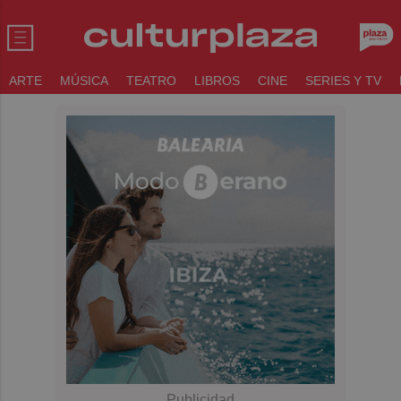
ARTE
MÚSICA
TEATRO
LIBROS
CINE
SERIES Y TV