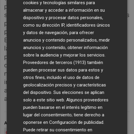
cookies y tecnologías similares para
provocó la primera gran fractura entre los
almacenar y acceder a información en su
sectores culturales y el nuevo gobierno, pues
dispositivo y procesar datos personales,
prácticamente todas las asociaciones
como su dirección IP, identificadores únicos
profesionales se situaron contra la decisión.
y datos de navegación, para ofrecer
Esto se materializó en una concentración a
anuncios y contenido personalizados, medir
las puertas del centro cultural, en la que el
anuncios y contenido, obtener información
sobre la audiencia y mejorar los servicios.
propio Pérez Pont emitió un discurso en el
Proveedores de terceros (1913)
también
que calificaba su cese como "un golpe al
pueden procesar sus datos para estos y
modelo de gestión profesional,
otros fines, incluido el uso de datos de
independiente y en libertad de la cultura",
geolocalización precisos y características
aunque no entraba a valorar el detalle de las
del dispositivo. Sus elecciones se aplican
acusaciones vertidas por Cultura.
solo a este sitio web. Algunos proveedores
pueden basarse en el interés legítimo en
lugar del consentimiento; tiene derecho a
oponerse en
Configuración de publicidad
.
ARCHIVADO EN
CONSORCI DE MUSEUS
Puede retirar su consentimiento en
CENTRE DEL CARME