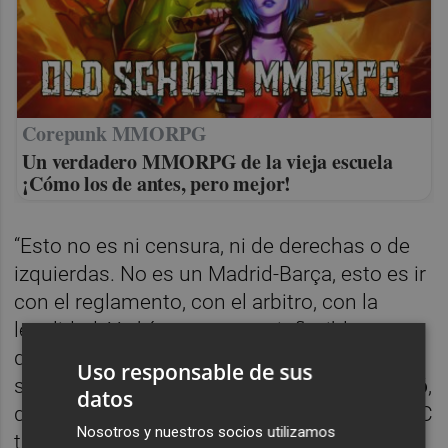
Corepunk MMORPG
Un verdadero MMORPG de la vieja escuela
¡Cómo los de antes, pero mejor!
“Esto no es ni censura, ni de derechas o de
izquierdas. No es un Madrid-Barça, esto es ir
con el reglamento, con el arbitro, con la
legalidad. Y ahí vamos a ser inflexibles, sea
quien sea", expresaba días después la
Uso responsable de sus
secretaria autonómica de Cultura,
Paula Añó
,
datos
durante la primera rueda de prensa del CCCC
Nosotros y nuestros socios utilizamos
tras la salida de Pérez Pont. Su destitución