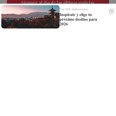
Siempre al día de las últimas noticias
Top 2026: destinos clave
¡Quiero suscribirme!
Inspírate y elige tu
próximo destino para
2026