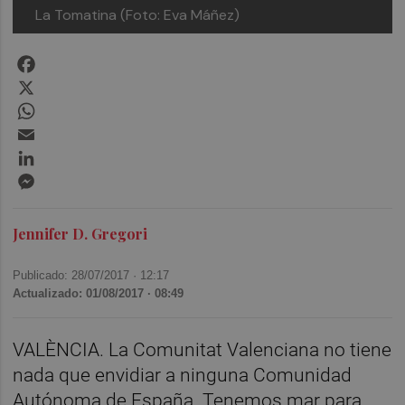
La Tomatina (Foto: Eva Máñez)
Facebook
X
WhatsApp
Email
LinkedIn
Messenger
Jennifer D. Gregori
Publicado: 28/07/2017 ·
12:17
Actualizado: 01/08/2017 · 08:49
VALÈNCIA. La Comunitat Valenciana no tiene
nada que envidiar a ninguna Comunidad
Autónoma de España. Tenemos mar para