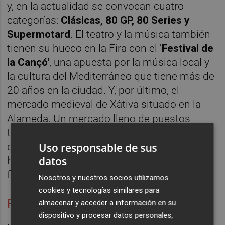
y, en la actualidad se convocan cuatro
categorías:
Clásicas, 80 GP, 80 Series y
Supermotard
. El teatro y la música también
tienen su hueco en la Fira con el '
Festival de
la Cançó'
, una apuesta por la música local y
la cultura del Mediterráneo que tiene más de
20 años en la ciudad. Y, por último, el
mercado medieval de Xàtiva situado en la
Alameda. Un mercado lleno de puestos
tradicionales donde se puede encontrar
Uso responsable de sus
desde productos artesanales hasta objetos
datos
hechos con madera, barro, utensilios de
ferretería, etc
Nosotros y nuestros socios utilizamos
cookies y tecnologías similares para
Fiestas Patronales de Seborbe
almacenar y acceder a información en su
dispositivo y procesar datos personales,