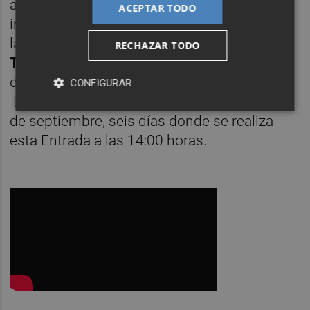
acercarse y disfrutar de estas fiestas de
ACEPTAR TODO
interés. Ya en
septiembre
, Segorbe celebra
la semana taurina con la famosa
Entrada de
RECHAZAR TODO
Toros y Caballos
, también declarada Fiesta
de Interés Turístico Internacional en 2005.
CONFIGURAR
La fecha exacta de este acto es del 4 al 10
de septiembre, seis días donde se realiza
esta Entrada a las 14:00 horas.