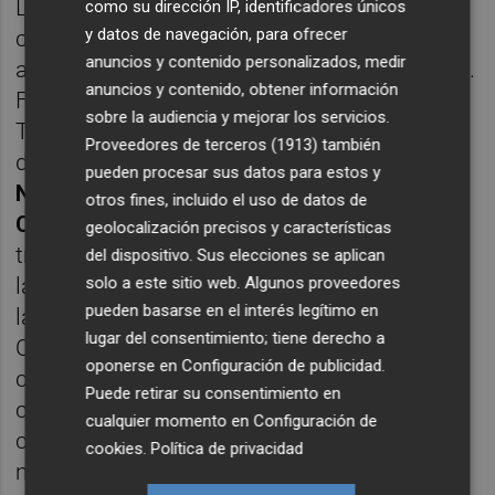
Las Fiestas Patronales de Segorbe
como su dirección IP, identificadores únicos
y datos de navegación, para ofrecer
comienzan el último sábado de agosto, este
anuncios y contenido personalizados, medir
año son e
l 26 de agosto
y durante siete días.
anuncios y contenido, obtener información
Fueron declaradas Fiestas de Interés
sobre la audiencia y mejorar los servicios.
Turístico Nacional en 2006. Unas fiestas
Proveedores de terceros (1913)
también
dedicadas a las tres patronas de la ciudad:
pueden procesar sus datos para estos y
Nuestra Señora del Loreto, Esperanza y
otros fines, incluido el uso de datos de
Cueva Santa
. Segorbe se llena de cultura y
geolocalización precisos y características
tradición durante una semana, actos como
del dispositivo. Sus elecciones se aplican
solo a este sitio web. Algunos proveedores
la Romería a la ermita de Nuestra Señora De
pueden basarse en el interés legítimo en
la Esperanza, los castillos de fuego, la
lugar del consentimiento; tiene derecho a
Ordena a Nuestra Señora De la Cueva, las
oponerse en
Configuración de publicidad
.
carreras de cinas a caballos, etc. Una
Puede retirar su consentimiento en
combinación de tradiciones valencianas y
cualquier momento en
Configuración de
celebraciones religiosas que hacen de este
cookies
.
Política de privacidad
municipio castellonense un buen lugar para