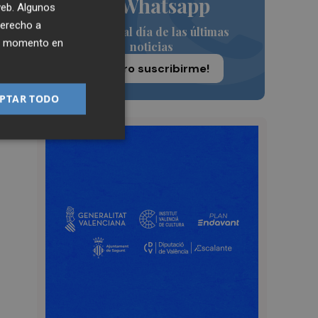
de Whatsapp
 web. Algunos
derecho a
Siempre al día de las últimas
ier momento en
noticias
¡Quiero suscribirme!
so
la
PTAR TODO