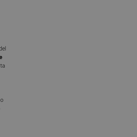
del
e
sta
ño
o