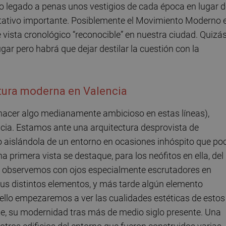
mo legado a penas unos vestigios de cada época en lugar 
ntativo importante. Posiblemente el Movimiento Moderno 
 vista cronológico “reconocible” en nuestra ciudad. Quizá
r pero habrá que dejar destilar la cuestión con la
ctura moderna en Valencia
e hacer algo medianamente ambicioso en estas líneas),
ncia. Estamos ante una arquitectura desprovista de
o aislándola de un entorno en ocasiones inhóspito que po
 primera vista se destaque, para los neófitos en ella, del
e la observemos con ojos especialmente escrutadores en
sus distintos elementos, y más tarde algún elemento
ello empezaremos a ver las cualidades estéticas de estos
ente, su modernidad tras más de medio siglo presente. Una