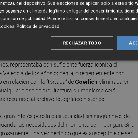
rísticas del dispositivo. Sus elecciones se aplican solo a este sitio
rias manzanas de edificios, parece que en ocasiones lleva
 basarse en el interés legítimo en lugar del consentimiento; tiene 
d para dilucidar qué patrimonio preexistente merece su
guración de publicidad
. Puede retirar su consentimiento en cualqu
alores arquitectónicos, urbanísticos o por ser
cookies
.
Política de privacidad
artístico o histórico que se estudiará en un futuro o inclu
aso del llamado
Movimiento Moderno
al que pertenecía 
RECHAZAR TODO
ACE
ando Moreno Barberá
. Hace años ya reflexionaba sobre
llamado popularmente “nuevo ayuntamiento”, situado en la
res, representaba con suficiente fuerza icónica el
 Valencia de los años ochenta, o recientemente con
 en relación con la “tortada” de
Goerlich
eliminada en
 cualquier clase de arquitectura o urbanismo será
 recurrirse al archivo fotográfico histórico.
gran interés pero la casi totalidad sin ningún nivel de
” cuando las necesidades del momento se impongan. Si la
agrosamente, una vez decidido que es susceptible de ser