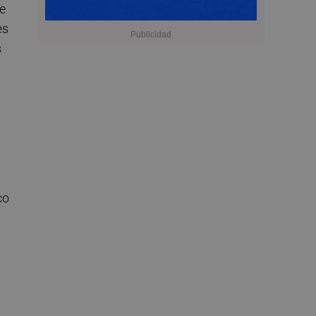
de
es
s
co