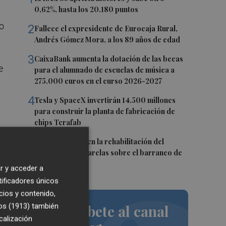
0,62%, hasta los 20.180 puntos
io
2
Fallece el expresidente de Eurocaja Rural,
Andrés Gómez Mora, a los 89 años de edad
3
CaixaBank aumenta la dotación de las becas
e
para el alumnado de escuelas de música a
275.000 euros en el curso 2026-2027
4
Tesla y SpaceX invertirán 14.500 millones
para construir la planta de fabricación de
chips Terafab
a
5
L'Eliana avanza en la rehabilitación del
puente y las pasarelas sobre el barranco de
Mandor
r y acceder a
tificadores únicos
cios y contenido,
os (1913)
también
Suscríbete al canal
y
calización