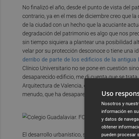
No finalizó el año, desde el punto de vista del p
contrario, ya en el mes de diciembre creo que la
de la ciudad con un hecho que la acuciante actu
degradación del patrimonio es algo que nos preo
sin tiempo siquiera a plantear una posibilidad al
velar por su protección desconoce o tiene una i
derribo de parte de los edificios de la antigua
Clínico Universitario no se pone en cuestión sin
desaparecido edificio, me di cuenta que se trata
Arquitectura de Valencia, editada por el Colegio 
Uso respons
menudo, que ha desaparecido. En la próxima ree
Nosotros y nuestr
información en su 
y datos de navega
obtener informació
El desarrollo urbanístico, se me ocurre, como uno
pueden procesar su