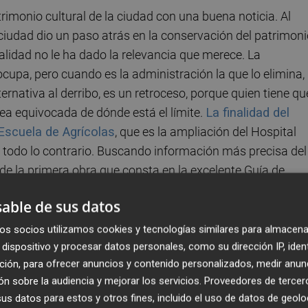
atrimonio cultural de la ciudad con una buena noticia. Al
 ciudad dio un paso atrás en la conservación del patrimon
alidad no le ha dado la relevancia que merece. La
cupa, pero cuando es la administración la que lo elimina,
ternativa al derribo, es un retroceso, porque quien tiene qu
dea equivocada de dónde está el límite.
La finalidad del
 Escuela de Agrícolas
, que es la ampliación del Hospital
o todo lo contrario. Buscando información más precisa del
 de la primera obra que consta en la excelente Guía de
Territorial de Arquitectos de Valencia, y que consulto muy 
able de sus datos
dición habrá que eliminarla de sus páginas.
os socios utilizamos cookies y tecnologías similares para almacena
dispositivo y procesar datos personales, como su dirección IP, iden
ción, para ofrecer anuncios y contenido personalizados, medir anun
n sobre la audiencia y mejorar los servicios.
Proveedores de tercer
 de tantos ejemplos, la “creación” de la plaza de la Reina 
s datos para estos y otros fines, incluido el uso de datos de geolo