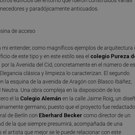
ros edificios del entorno que fueron construidos varias
rmecedores y paradójicamente anticuados.
, a mi entender, como magníficos ejemplos de arquitectura 
io de este tipo y en este estilo sea el
colegio
Pureza d
 por la Avenida del Cid, concretamente en el número de e
 Elegancia clásica y limpieza lo caracterizan. El segundo
en la esquina de la avenida de Aragón con Blasco Ibáñez,
d Neutra. Una obra compleja en la disposición de los
ero el la
Colegio Alemán
en la calle Jaime Roig, un dise
enuinamente germano, puesto que el proyecto fue redactad
ral de Berlín con
Eberhard Becker
como director de un
ad de la que siempre presumirá, acompañada de una
ás el artista que mejor se le puede relacionar con este