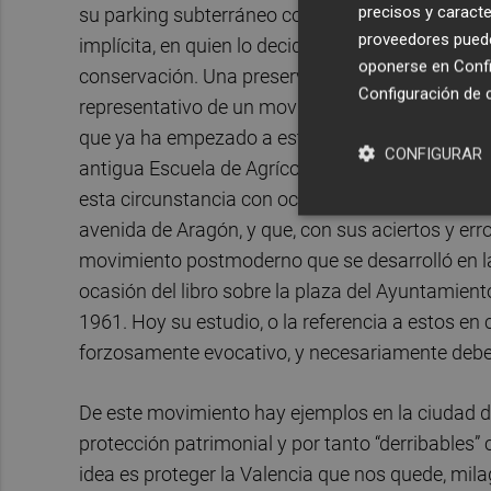
precisos y caracte
su parking subterráneo con la eliminación de va
proveedores pueden
implícita, en quien lo decide, cierta incapacida
oponerse en
Confi
conservación. Una preservación ya sea por sus v
Configuración de 
representativo de un movimiento arquitectónico, 
que ya ha empezado a estudiarse, como es el c
CONFIGURAR
antigua Escuela de Agrícolas diseñada por
Fern
esta circunstancia con ocasión del derribo del 
avenida de Aragón, y que, con sus aciertos y erro
movimiento postmoderno que se desarrolló en la
ocasión del libro sobre la plaza del Ayuntamiento
1961. Hoy su estudio, o la referencia a estos en
forzosamente evocativo, y necesariamente deberá
De este movimiento hay ejemplos en la ciudad de 
protección patrimonial y por tanto “derribables
idea es proteger la Valencia que nos quede, mil