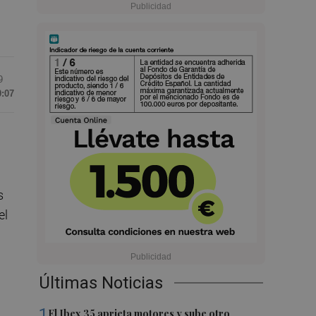
9
0:07
s
el
Últimas Noticias
1
El Ibex 35 aprieta motores y sube otro