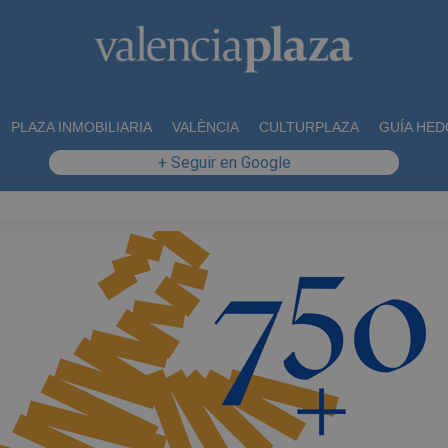
PLAZA INMOBILIARIA
VALÈNCIA
CULTURPLAZA
GUÍA HED
+ Seguir en Google