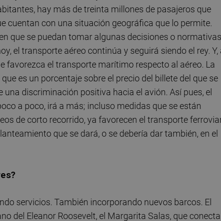
abitantes, hay más de treinta millones de pasajeros que
ue cuentan con una situación geográfica que lo permite.
 en que se puedan tomar algunas decisiones o normativa
y, el transporte aéreo continúa y seguirá siendo el rey. Y,
ue favorezca el transporte marítimo respecto al aéreo. La
que es un porcentaje sobre el precio del billete del que se
te una discriminación positiva hacia el avión. Así pues, el
poco a poco, irá a más; incluso medidas que se están
s de corto recorrido, ya favorecen el transporte ferrovia
lanteamiento que se dará, o se debería dar también, en el
res?
ando servicios. También incorporando nuevos barcos. El
o del Eleanor Roosevelt, el Margarita Salas, que conecta