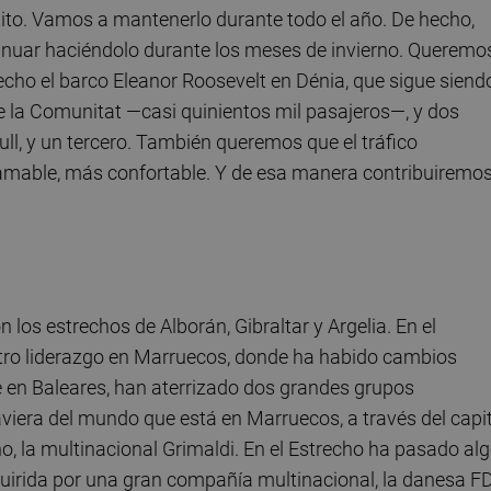
éxito. Vamos a mantenerlo durante todo el año. De hecho,
inuar haciéndolo durante los meses de invierno. Queremo
cho el barco Eleanor Roosevelt en Dénia, que sigue siend
 la Comunitat —casi quinientos mil pasajeros—, y dos
ll, y un tercero. También queremos que el tráfico
amable, más confortable. Y de esa manera contribuiremos
los estrechos de Alborán, Gibraltar y Argelia. En el
stro liderazgo en Marruecos, donde ha habido cambios
e en Baleares, han aterrizado dos grandes grupos
aviera del mundo que está en Marruecos, a través del capi
ño, la multinacional Grimaldi. En el Estrecho ha pasado al
uirida por una gran compañía multinacional, la danesa F