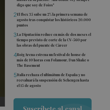
digo que soy de Foios"
2
El Ibex 35 sube un 2% la primera semana de
agosto tras conquistar los históricos 20.000
puntos
3
La Diputación reduce en más de dos meses el
tiempo previsto de corte de la CV-560 por
las obras del puente de Càrcer
4
Roig Arena estrena un festival de house de
más de 10 horas con Folamour, Dan Shake o
The Basement
5
Italia rechaza el ultimátum de España y no
reevaluará la suspensión de Schengen hasta
el 15 de agosto
Suscríbete al canal