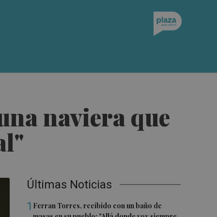
 una naviera que
al"
Últimas Noticias
1
Ferran Torres, recibido con un baño de
masas en su pueblo: "Allá donde voy siempre