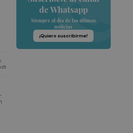
de Whatsapp
Siempre al día de las últimas
noticias
¡Quiero suscribirme!
0
0:25
,
n
l