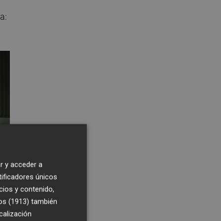
a:
r y acceder a
tificadores únicos
cios y contenido,
os (1913)
también
calización