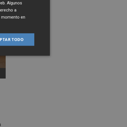
 web. Algunos
derecho a
ier momento en
PTAR TODO
a