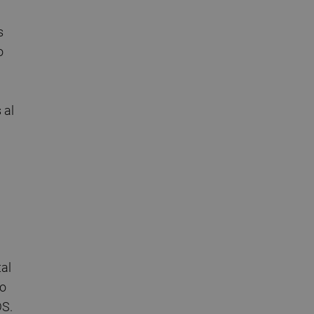
s
o
 al
tal
go
DS.