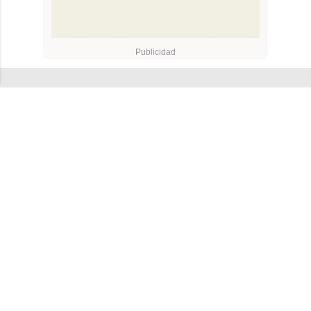
Recibe toda la actualidad de
Valencia Plaza en tu correo
Quiero suscribirme
Suscríbete al Boletín
Todos los días a primera hora en tu email