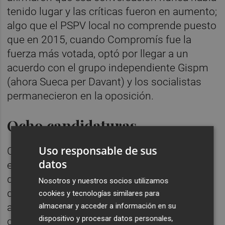
tenido lugar y las críticas fueron en aumento;
algo que el PSPV local no comprende puesto
que en 2015, cuando Compromís fue la
fuerza más votada, optó por llegar a un
acuerdo con el grupo independiente Gispm
(ahora Sueca per Davant) y los socialistas
permanecieron en la oposición.
Ocho candidaturas
Uso responsable de sus
Con toda esta vorágine política a las
datos
espaldas, marcada por un fuerte
desentendimiento entre Compromís y PSPV
Nosotros y nuestros socios utilizamos
que dificulta la cordialidad para futuras
cookies y tecnologías similares para
almacenar y acceder a información en su
alianzas, será fundamental para las
dispositivo y procesar datos personales,
candidaturas arrastrar la máxima capacidad