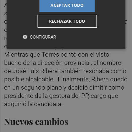
Así, Vázquez repite pese a la reprimenda de
ACEPTAR TODO
su partido en los anteriores comicios. Y no
es la única figura que ha desencadenado una
RECHAZAR TODO
crisis interna en la formación que
CONFIGURAR
representa. En su caso, fue Carolina Torres
quien dividió a los populares en Sueca.
Mientras que Torres contó con el visto
bueno de la dirección provincial, el nombre
de José Luis Ribera también resonaba como
posible alcaldable. Finalmente, Ribera quedó
en un segundo plano y decidió dimitir como
presidente de la gestora del PP, cargo que
adquirió la candidata.
Nuevos cambios