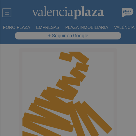
FORO PLAZA
EMPRESAS
PLAZA INMOBILIARIA
VALÈNCIA
+ Seguir en Google