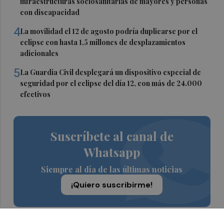
infraestructuras sociosanitarias de mayores y personas
con discapacidad
4
La movilidad el 12 de agosto podría duplicarse por el
eclipse con hasta 1,5 millones de desplazamientos
adicionales
5
La Guardia Civil desplegará un dispositivo especial de
seguridad por el eclipse del día 12, con más de 24.000
efectivos
Suscríbete al canal de
Whatsapp
Siempre al día de las últimas noticias
¡Quiero suscribirme!