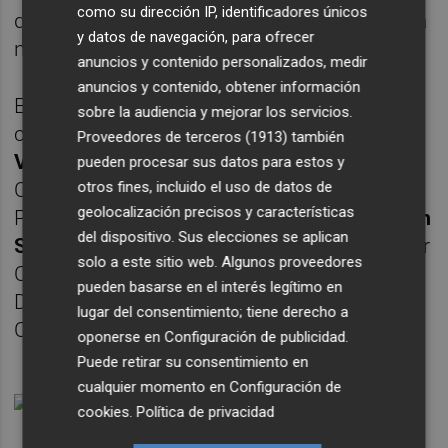
como su dirección IP, identificadores únicos
de votos posible y así acercarse a la mayoría
y datos de navegación, para ofrecer
necesaria.
anuncios y contenido personalizados, medir
anuncios y contenido, obtener información
En concreto, ocho opciones se postulan
sobre la audiencia y mejorar los servicios.
como candidatas este 28 de mayo.
Dimas
Proveedores de terceros (1913)
también
Vázquez
por el PSPV,
Vicent Baldov
í
por
pueden procesar sus datos para estos y
otros fines, incluido el uso de datos de
Compromís,
Carolina Torres
por el Partido
geolocalización precisos y características
Popular,
Juan Vicente Miquel
por Vox,
Julián
del dispositivo. Sus elecciones se aplican
Sáez
por Sueca per Davant,
Celia Beltrán
por
solo a este sitio web. Algunos proveedores
Ciudadanos,
Pau Codina
por Unió
pueden basarse en el interés legítimo en
Democràtica del Poble y
Carlos Ramírez
por
lugar del consentimiento; tiene derecho a
Contigo Somos Democracia.
oponerse en
Configuración de publicidad
.
Puede retirar su consentimiento en
cualquier momento en
Configuración de
cookies
.
Política de privacidad