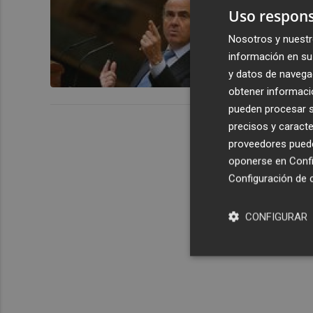
El Banco de
Uso respons
jueces para
Nosotros y nuestr
banquero
información en su 
y datos de navega
obtener informació
pueden procesar su
precisos y caracte
proveedores pueden
oponerse en
Confi
Configuración de 
CONFIGURAR