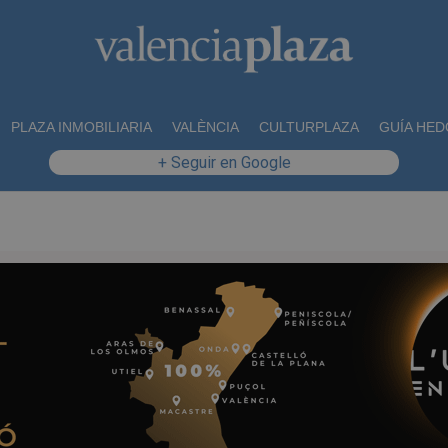
PLAZA INMOBILIARIA
VALÈNCIA
CULTURPLAZA
GUÍA HED
+ Seguir en Google