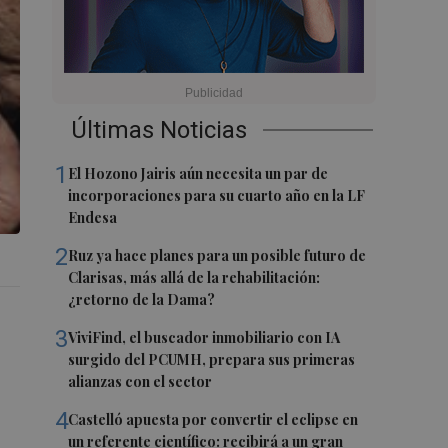
Últimas Noticias
1
El Hozono Jairis aún necesita un par de
incorporaciones para su cuarto año en la LF
Endesa
2
Ruz ya hace planes para un posible futuro de
Clarisas, más allá de la rehabilitación:
¿retorno de la Dama?
3
ViviFind, el buscador inmobiliario con IA
surgido del PCUMH, prepara sus primeras
alianzas con el sector
4
Castelló apuesta por convertir el eclipse en
un referente científico: recibirá a un gran