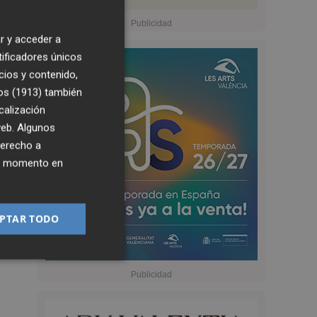
r y acceder a
tificadores únicos
cios y contenido,
os (1913)
también
calización
 web. Algunos
derecho a
ier momento en
PTAR TODO