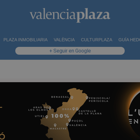
PLAZA INMOBILIARIA
VALÈNCIA
CULTURPLAZA
GUÍA HED
+ Seguir en Google