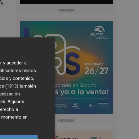
0%
r y acceder a
tificadores únicos
cios y contenido,
os (1913)
también
calización
 web. Algunos
derecho a
ier momento en