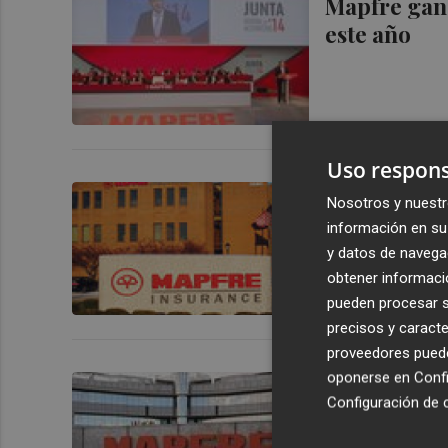
Mapfre gana
este año
Uso respons
Mapfre pone
Nosotros y nuestr
información en su 
y datos de navega
obtener informació
pueden procesar su
precisos y caracte
proveedores pueden
oponerse en
Confi
Mapfre redu
Configuración de 