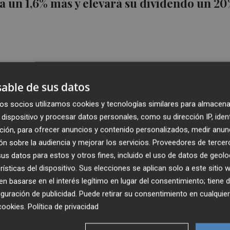
 un 1,6% más y elevará su dividendo un 2
able de sus datos
 una pica en... Estados Unidos
os socios utilizamos cookies y tecnologías similares para almacena
dispositivo y procesar datos personales, como su dirección IP, iden
ción, para ofrecer anuncios y contenido personalizados, medir anun
n sobre la audiencia y mejorar los servicios.
Proveedores de tercer
s datos para estos y otros fines, incluido el uso de datos de geolo
rísticas del dispositivo. Sus elecciones se aplican solo a este sitio
 basarse en el interés legítimo en lugar del consentimiento; tiene 
guración de publicidad
. Puede retirar su consentimiento en cualqu
jo su beneficio un 17%
cookies
.
Política de privacidad