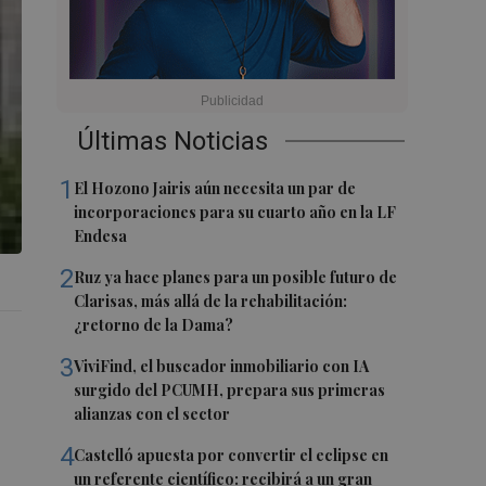
Últimas Noticias
1
El Hozono Jairis aún necesita un par de
incorporaciones para su cuarto año en la LF
Endesa
2
Ruz ya hace planes para un posible futuro de
Clarisas, más allá de la rehabilitación:
¿retorno de la Dama?
3
ViviFind, el buscador inmobiliario con IA
surgido del PCUMH, prepara sus primeras
alianzas con el sector
4
Castelló apuesta por convertir el eclipse en
un referente científico: recibirá a un gran