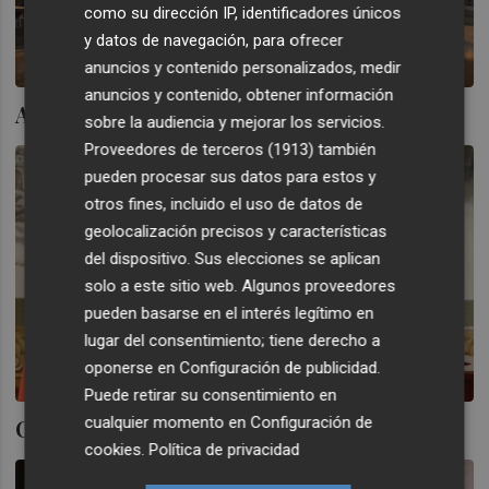
como su dirección IP, identificadores únicos
y datos de navegación, para ofrecer
anuncios y contenido personalizados, medir
anuncios y contenido, obtener información
Adam Smith en Hong Kong
sobre la audiencia y mejorar los servicios.
Proveedores de terceros (1913)
también
pueden procesar sus datos para estos y
otros fines, incluido el uso de datos de
geolocalización precisos y características
del dispositivo. Sus elecciones se aplican
solo a este sitio web. Algunos proveedores
pueden basarse en el interés legítimo en
lugar del consentimiento; tiene derecho a
oponerse en
Configuración de publicidad
.
Puede retirar su consentimiento en
cualquier momento en
Configuración de
China sale de compras, otra vez en África
cookies
.
Política de privacidad