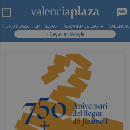
FORO PLAZA
EMPRESAS
PLAZA INMOBILIARIA
VALÈNCIA
+ Seguir en Google