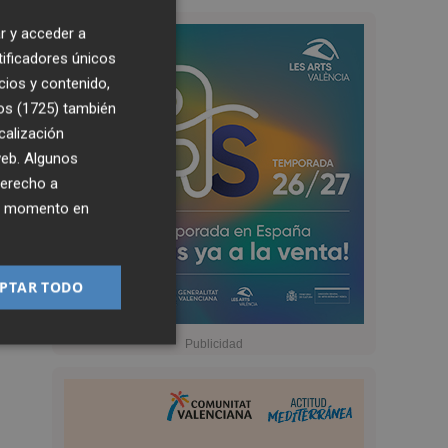
r y acceder a
tificadores únicos
cios y contenido,
os (1725)
también
calización
 web. Algunos
derecho a
ier momento en
PTAR TODO