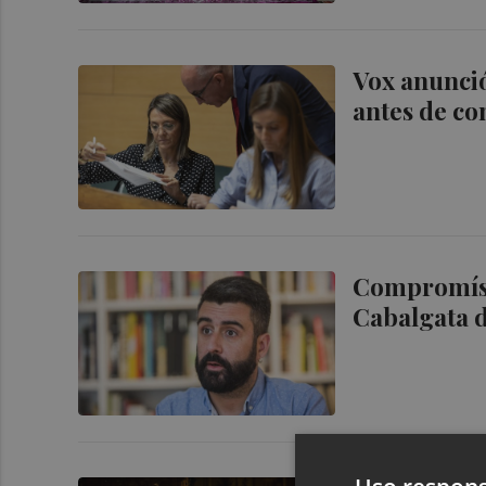
Vox anunció
antes de co
Compromís l
Cabalgata d