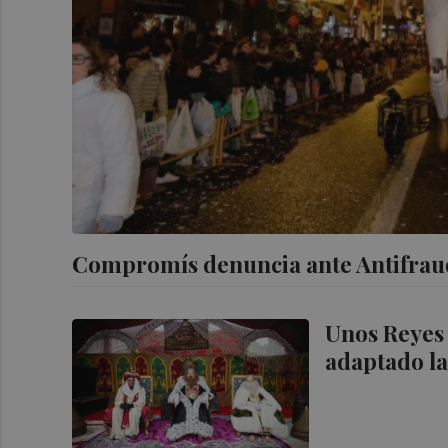
Compromís denuncia ante Antifraud
Unos Reyes 
adaptado la