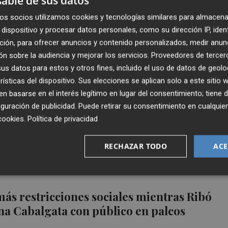
able de sus datos
agos recorren las calles de Alcoy en la
más antigua en su noche mágica
os socios utilizamos cookies y tecnologías similares para almacena
dispositivo y procesar datos personales, como su dirección IP, iden
ción, para ofrecer anuncios y contenido personalizados, medir anun
n sobre la audiencia y mejorar los servicios.
Proveedores de tercer
s datos para estos y otros fines, incluido el uso de datos de geolo
rísticas del dispositivo. Sus elecciones se aplican solo a este sitio
 basarse en el interés legítimo en lugar del consentimiento; tiene 
ena tras la Cabalgata Real de València
guración de publicidad
. Puede retirar su consentimiento en cualqu
cookies
.
Política de privacidad
RECHAZAR TODO
ACE
más restricciones sociales mientras Ribó
una Cabalgata con público en palcos