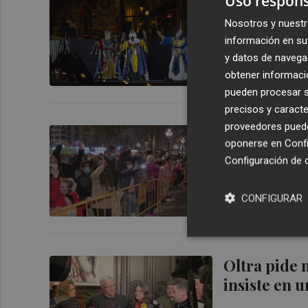
Uso respons
Los Reyes M
cabalgata 
Nosotros y nuestr
información en su 
y datos de navega
obtener informació
pueden procesar su
precisos y caracte
proveedores pueden
La última c
oponerse en
Confi
Configuración de 
CONFIGURAR
Oltra pide 
insiste en 