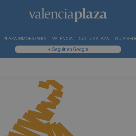
PLAZA INMOBILIARIA
VALÈNCIA
CULTURPLAZA
GUÍA HED
+ Seguir en Google