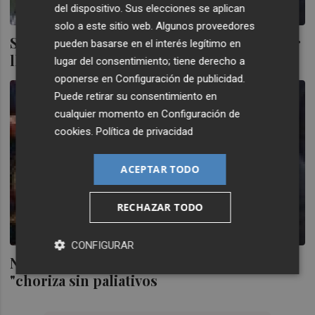
del dispositivo. Sus elecciones se aplican
solo a este sitio web. Algunos proveedores
Sonia Castedo demandará a Nuria Roca por
pueden basarse en el interés legítimo en
llamarla "choriza sin paliativos
lugar del consentimiento; tiene derecho a
oponerse en
Configuración de publicidad
.
Puede retirar su consentimiento en
cualquier momento en
Configuración de
cookies
.
Política de privacidad
ACEPTAR TODO
RECHAZAR TODO
CONFIGURAR
Nuria Roca 'on fire': llama a Castedo
"choriza sin paliativos