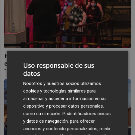
Fotur descarta controles específicos para
evitar pinchazos porque las discotecas
Uso responsable de sus
"son seguras
datos
Nosotros y nuestros socios utilizamos
cookies y tecnologías similares para
almacenar y acceder a información en su
dispositivo y procesar datos personales,
como su dirección IP, identificadores únicos
y datos de navegación, para ofrecer
anuncios y contenido personalizados, medir