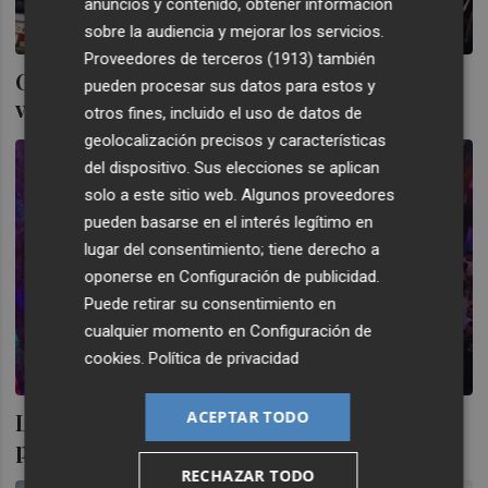
anuncios y contenido, obtener información
sobre la audiencia y mejorar los servicios.
Proveedores de terceros (1913)
también
Coses que passaven a les discoteques
pueden procesar sus datos para estos y
valencianes (i ara semblen increïbles)
otros fines, incluido el uso de datos de
geolocalización precisos y características
del dispositivo. Sus elecciones se aplican
solo a este sitio web. Algunos proveedores
pueden basarse en el interés legítimo en
lugar del consentimiento; tiene derecho a
oponerse en
Configuración de publicidad
.
Puede retirar su consentimiento en
cualquier momento en
Configuración de
cookies
.
Política de privacidad
ACEPTAR TODO
Las discotecas de España contarán con
puntos violeta contra la violencia machista
RECHAZAR TODO