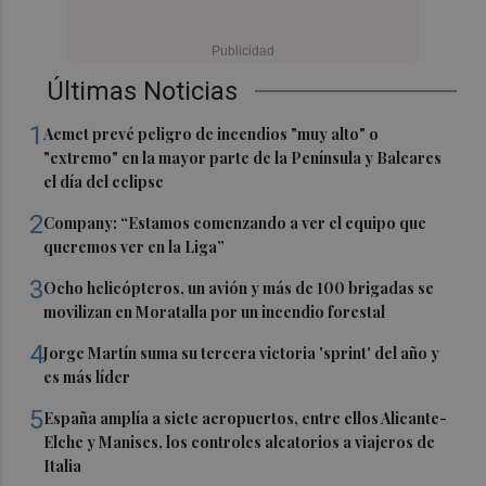
Últimas Noticias
1
Aemet prevé peligro de incendios "muy alto" o
"extremo" en la mayor parte de la Península y Baleares
el día del eclipse
2
Company: “Estamos comenzando a ver el equipo que
queremos ver en la Liga”
3
Ocho helicópteros, un avión y más de 100 brigadas se
movilizan en Moratalla por un incendio forestal
4
Jorge Martín suma su tercera victoria 'sprint' del año y
es más líder
5
España amplía a siete aeropuertos, entre ellos Alicante-
Elche y Manises, los controles aleatorios a viajeros de
Italia