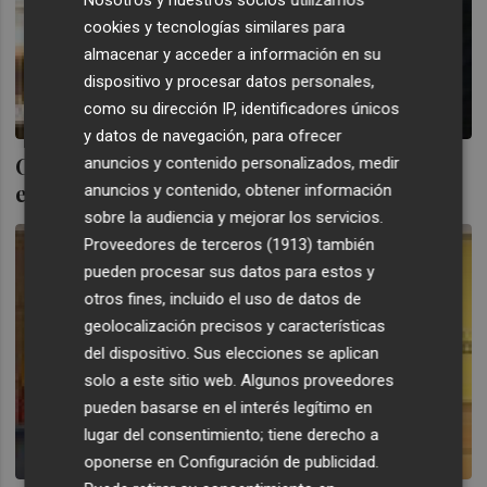
cookies y tecnologías similares para
almacenar y acceder a información en su
dispositivo y procesar datos personales,
como su dirección IP, identificadores únicos
y datos de navegación, para ofrecer
Crece un 128% el registro de firmas chinas
anuncios y contenido personalizados, medir
en la oficina europea de marcas
anuncios y contenido, obtener información
sobre la audiencia y mejorar los servicios.
Proveedores de terceros (1913)
también
pueden procesar sus datos para estos y
otros fines, incluido el uso de datos de
geolocalización precisos y características
del dispositivo. Sus elecciones se aplican
solo a este sitio web. Algunos proveedores
pueden basarse en el interés legítimo en
lugar del consentimiento; tiene derecho a
oponerse en
Configuración de publicidad
.