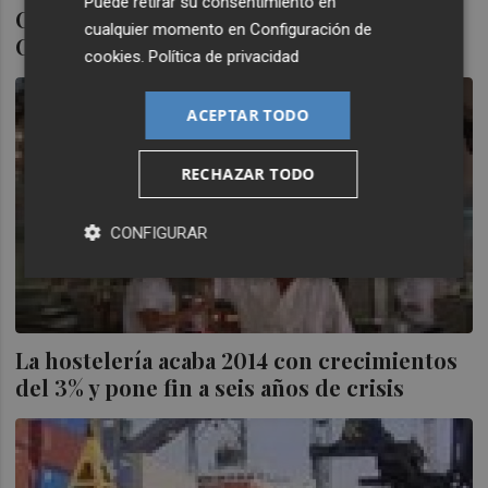
Puede retirar su consentimiento en
Crece un 4% la inversión extranjera en la
cualquier momento en
Configuración de
Comunitat y cae en Cataluña
cookies
.
Política de privacidad
ACEPTAR TODO
RECHAZAR TODO
CONFIGURAR
La hostelería acaba 2014 con crecimientos
del 3% y pone fin a seis años de crisis