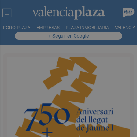
FORO PLAZA
EMPRESAS
PLAZA INMOBILIARIA
VALÈNCIA
+ Seguir en Google